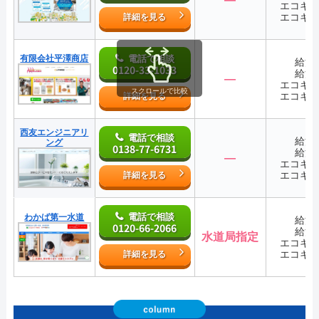
エコキ
エコキ
詳細を見る
有限会社平澤商店
電話で相談
給湯
0120-33-1033
給湯
―
エコキ
スクロールで比較
エコキ
詳細を見る
西友エンジニアリ
電話で相談
給湯
ング
0138-77-6731
給湯
―
エコキ
エコキ
詳細を見る
電話で相談
わかば第一水道
給湯
0120-66-2066
給湯
水道局指定
エコキ
エコキ
詳細を見る