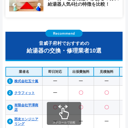
給湯器人気4社の特徴を比較！
音威子府村でおすすめの
給湯器の交換・修理業者10選
業者名
即日対応
出張費無料
見積無料
水
ー
ー
ー
株式会社五十嵐
ー
〇
〇
クラフィット
有限会社平澤商
〇
〇
〇
店
西友エンジニア
ー
ー
ー
スクロールで比較
リング