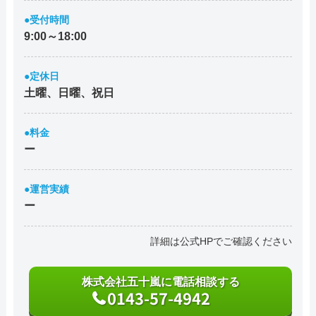
●受付時間
9:00～18:00
●定休日
土曜、日曜、祝日
●料金
ー
●運営実績
ー
詳細は公式HPでご確認ください
株式会社五十嵐に電話相談する
0143-57-4942