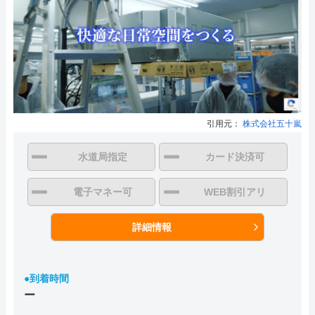
引用元：
株式会社五十嵐
水道局指定
カード決済可
電子マネー可
WEB割引アリ
詳細情報
●到着時間
ー