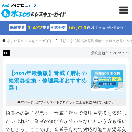
1,422
55,710
掲載業者
業者
相談件数
件以上
※2026年8月時点
水まわりのレスキューガイド
信頼できる給湯器修理業者・水道屋が見つか
PR
最終更新日： 2026.7.21
【2026年最新版】音威子府村の
給湯器交換・修理業者おすすめ
選！
◆本ページはアフィリエイトプログラムによる収益を得ています。
給湯器の調子が悪く、音威子府村で修理や交換を依頼し
たいけれど、業者の選び方が分からないという方も多い
でしょう。ここでは、音威子府村で対応可能な給湯器交