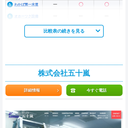
ー
〇
〇
わかば第一水道
ー
ー
ー
オホーツク設備
比較表の続きを見る
株式会社五十嵐
詳細情報
今すぐ電話