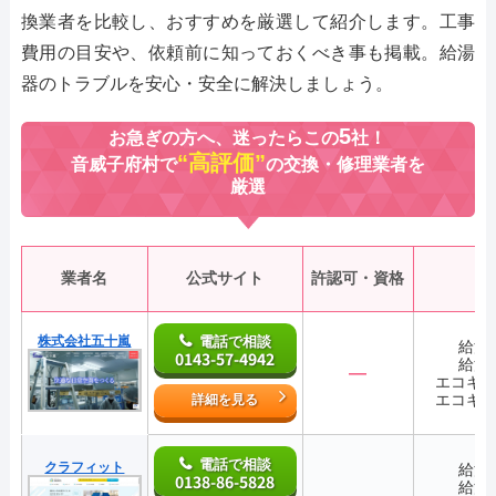
換業者を比較し、おすすめを厳選して紹介します。工事
費用の目安や、依頼前に知っておくべき事も掲載。給湯
器のトラブルを安心・安全に解決しましょう。
5
お急ぎの方へ、迷ったらこの
社！
“高評価”
音威子府村で
の交換・修理業者を
厳選
業者名
公式サイト
許認可・資格
株式会社五十嵐
電話で相談
給湯
0143-57-4942
給湯
―
エコキ
エコキ
詳細を見る
電話で相談
クラフィット
給湯
0138-86-5828
給湯
―