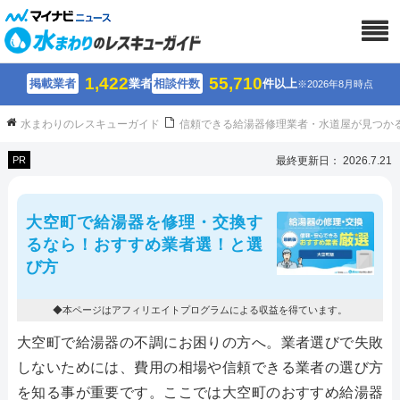
1,422
55,710
掲載業者
業者
相談件数
件以上
※2026年8月時点
水まわりのレスキューガイド
信頼できる給湯器修理業者・水道屋が見つか
PR
最終更新日： 2026.7.21
大空町で給湯器を修理・交換す
るなら！おすすめ業者選！と選
び方
◆本ページはアフィリエイトプログラムによる収益を得ています。
大空町で給湯器の不調にお困りの方へ。業者選びで失敗
しないためには、費用の相場や信頼できる業者の選び方
を知る事が重要です。ここでは大空町のおすすめ給湯器