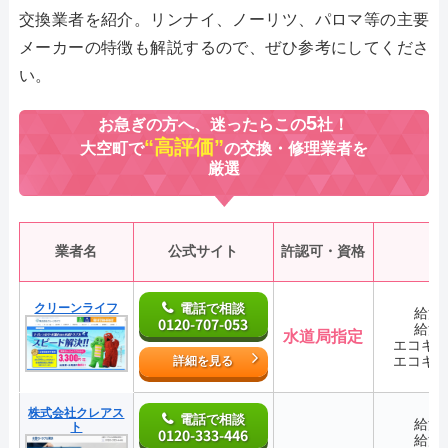
交換業者を紹介。リンナイ、ノーリツ、パロマ等の主要
メーカーの特徴も解説するので、ぜひ参考にしてくださ
い。
5
お急ぎの方へ、迷ったらこの
社！
“高評価”
大空町で
の交換・修理業者を
厳選
業者名
公式サイト
許認可・資格
クリーンライフ
電話で相談
給湯
0120-707-053
給湯
水道局指定
エコキ
エコキ
詳細を見る
株式会社クレアス
電話で相談
給湯
ト
0120-333-446
給湯
―