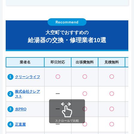
大空町でおすすめの
給湯器の交換・修理業者10選
業者名
即日対応
出張費無料
見積無料
水
〇
〇
〇
クリーンライフ
株式会社クレア
ー
〇
〇
スト
ー
〇
〇
水PRO
スクロールで比較
ー
〇
〇
正直屋