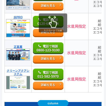
エコキ
エコキ
詳細を見る
水PRO
電話で相談
給湯
0120-688-744
給湯
水道局指定
エコキ
スクロールで比較
エコキ
詳細を見る
電話で相談
正直屋
給湯
0800-123-9100
給湯
水道局指定
エコキ
エコキ
詳細を見る
クリーンアクアシ
電話で相談
給湯
ステム
011-582-5970
給湯
水道局指定
エコキ
エコキ
詳細を見る