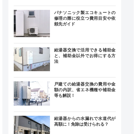
0～17:00
ー
中無休
パナソニック製エコキュートの
修理の際に役立つ費用目安や依
頼先ガイド
0〜18:00
曜日、祝
―
日
給湯器交換で活用できる補助金
と、補助金以外でお得にする方
法
24時間
最短30分
戸建ての給湯器交換の費用や金
中無休
額の内訳、省エネ機種や補助金
等も解説！
給湯器からの水漏れで水道代が
24時間
記載なし
高額に！免除は受けられる？
中無休