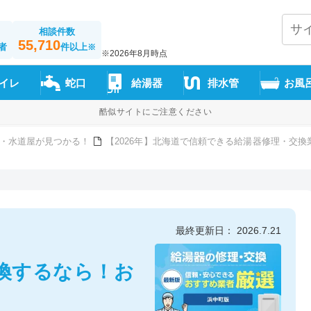
相談件数
55,710
者
件以上
※
※2026年8月時点
イレ
蛇口
給湯器
排水管
お風
酷似サイトにご注意ください
・水道屋が見つかる！
【2026年】北海道で信頼できる給湯器修理・交換
最終更新日： 2026.7.21
換するなら！お