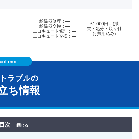
給湯器修理：―
61,000円～(撤
給湯器交換：―
―
去・処分・取り付
エコキュート修理：―
年
け費用込み)
エコキュート交換：―
器トラブルの
立ち情報
目次
[閉じる]