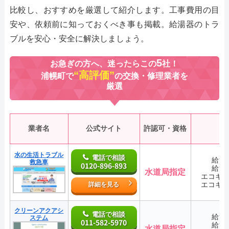
比較し、おすすめを厳選して紹介します。工事費用の目
安や、依頼前に知っておくべき事も掲載。給湯器のトラ
ブルを安心・安全に解決しましょう。
5
お急ぎの方へ、迷ったらこの
社！
“高評価”
浦幌町で
の交換・修理業者を
厳選
業者名
公式サイト
許認可・資格
水の生活トラブル
電話で相談
給湯
救急車
0120-896-893
給湯
水道局指定
エコキ
エコキ
詳細を見る
クリーンアクアシ
電話で相談
給湯
ステム
011-582-5970
給湯
水道局指定