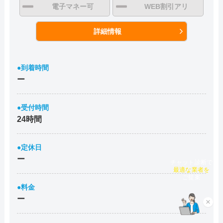
電子マネー可
WEB割引アリ
詳細情報
●到着時間
ー
●受付時間
24時間
●定休日
ー
チャット診断で
最適な業者を
ご提案
●料金
ー
×