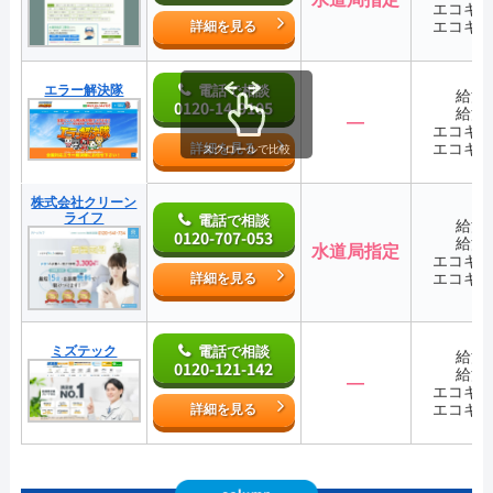
エコキ
エコキ
詳細を見る
エラー解決隊
電話で相談
給湯
0120-14-9105
給湯
―
エコキ
エコキ
詳細を見る
スクロールで比較
株式会社クリーン
ライフ
電話で相談
給湯
0120-707-053
給湯
水道局指定
エコキ
エコキ
詳細を見る
ミズテック
電話で相談
給湯
0120-121-142
給湯
―
エコキ
エコキ
詳細を見る