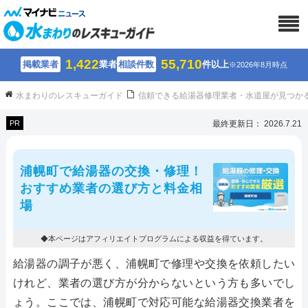
1,422
55,710
掲載業者
業者
相談件数
件以上
※2026年8月時点
水まわりのレスキューガイド
信頼できる給湯器修理業者・水道屋が見つか
PR
最終更新日： 2026.7.21
浦幌町で給湯器の交換・修理！
おすすめ業者の選び方と料金相
場
◆本ページはアフィリエイトプログラムによる収益を得ています。
給湯器の調子が悪く、浦幌町で修理や交換を依頼したい
けれど、業者の選び方が分からないという方も多いでし
ょう。ここでは、浦幌町で対応可能な給湯器交換業者を