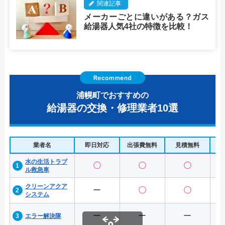
関連記事
メーカーごとに違いがある？ガス
給湯器人気4社の特徴を比較！
浦幌町でおすすめの
給湯器の交換・修理業者10選
業者名
即日対応
出張費無料
見積無料
水
水の生活トラブ
〇
〇
〇
ル救急車
クリーンアクア
ー
〇
〇
システム
ー
ー
ー
エラー解決隊