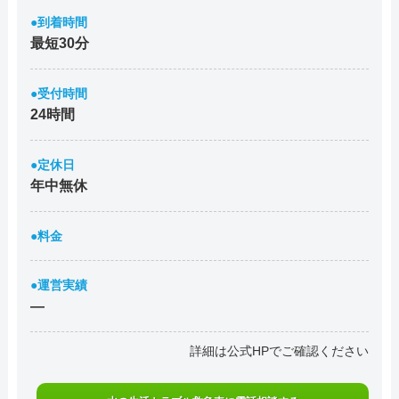
●到着時間
最短30分
●受付時間
24時間
●定休日
年中無休
●料金
●運営実績
―
詳細は公式HPでご確認ください