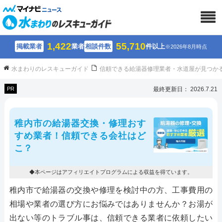
1,422
55,710
掲載業者
業者
相談件数
件以上
※2026年8月時点
水まわりのレスキューガイド
信頼できる給湯器修理業者・水道屋が見つか
PR
最終更新日： 2026.7.21
稚内市の給湯器交換・修理おす
すめ業者！信頼できる会社はど
こ？
◆本ページはアフィリエイトプログラムによる収益を得ています。
稚内市で給湯器の交換や修理を検討中の方、工事費用の
相場や業者の選び方にお悩みではありませんか？お湯が
出ない等のトラブル事は、信頼できる業者に依頼したい