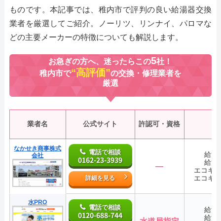
ものです。本記事では、稚内市で評判の良い給湯器交換
業者を厳選してご紹介。ノーリツ、リンナイ、パロマな
どの主要メーカーの特徴についても解説します。
5
お急ぎの方へ、迷ったらこの
社！
“高評価”
稚内市で
の交換・修理業者を
厳選
業者名
公式サイト
許認可・資格
なかせき商事株式
電話で相談
給湯
会社
0162-23-3939
給湯
―
エコキ
エコキ
詳細を見る
水PRO
電話で相談
給湯
0120-688-744
給湯