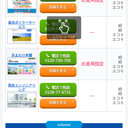
水道局指定
エコキ
エコキ
詳細を見る
道央ボイラーサー
電話で相談
給湯
ビス
0126-24-6777
給湯
―
エコキ
スクロールで比較
エコキ
詳細を見る
水まわり本舗
電話で相談
給湯
0120-750-700
給湯
水道局指定
エコキ
エコキ
詳細を見る
西友エンジニアリ
電話で相談
給湯
ング
0138-77-6731
給湯
―
エコキ
エコキ
詳細を見る