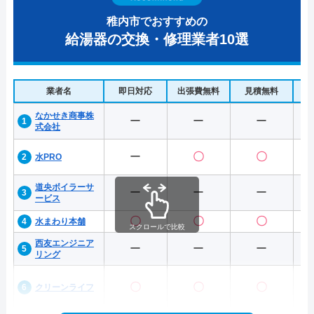
稚内市でおすすめの
給湯器の交換・修理業者10選
業者名
即日対応
出張費無料
見積無料
水
なかせき商事株
ー
ー
ー
式会社
ー
〇
〇
水PRO
道央ボイラーサ
ー
ー
ー
ービス
〇
〇
〇
水まわり本舗
スクロールで比較
西友エンジニア
ー
ー
ー
リング
〇
〇
〇
クリーンライフ