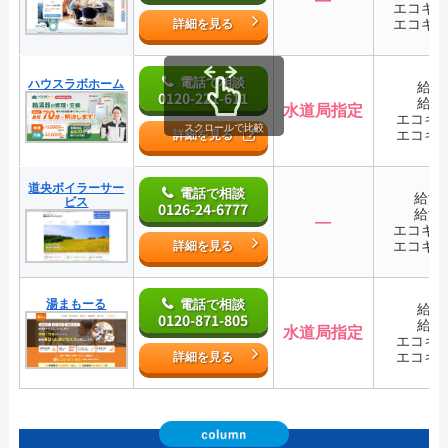
エコキ
エコキ
詳細を見る
電話で相談
ハウスラボホーム
給湯
0120-221-611
給湯
水道局指定
エコキ
スクロールで比較
エコキ
詳細を見る
道央ボイラーサー
電話で相談
給湯
ビス
0126-24-6777
給湯
―
エコキ
エコキ
詳細を見る
湯まもーる
電話で相談
給湯
0120-871-805
給湯
水道局指定
エコキ
エコキ
詳細を見る