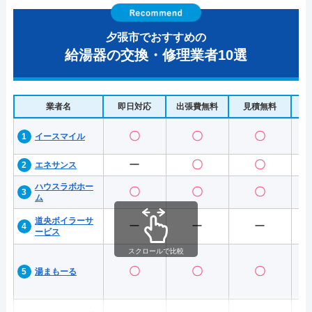
夕張市でおすすめの
給湯器の交換・修理業者10選
業者名
即日対応
出張費無料
見積無料
水
〇
〇
〇
イースマイル
ー
〇
〇
エネサンス
ハウスラボホー
〇
〇
〇
ム
道央ボイラーサ
ー
ー
ー
ービス
スクロールで比較
〇
〇
〇
湯まもーる