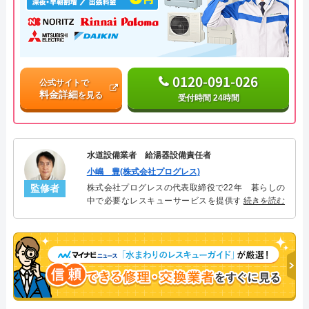
0120-091-026
公式サイトで
料金詳細
を見る
受付時間 24時間
水道設備業者 給湯器設備責任者
小嶋 豊(株式会社プログレス)
監修者
株式会社プログレスの代表取締役で22年 暮らしの
中で必要なレスキューサービスを提供する株式会社
続きを読む
プログレスにて給湯器設備を担当。水回り業務に15
年従事し、累計500件の給湯器関連のトラブルを解
決。多くのお客様に信頼される「給湯器」のスペシ
ャリスト。