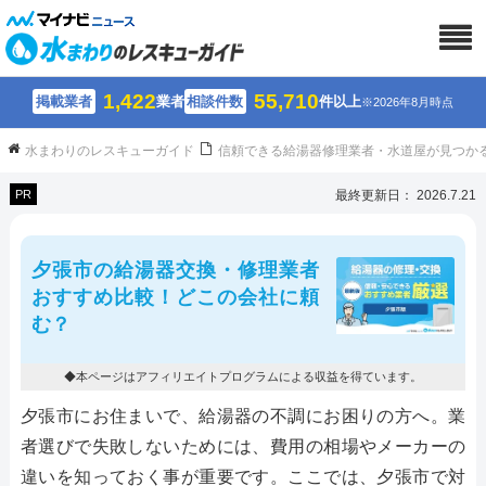
1,422
55,710
掲載業者
業者
相談件数
件以上
※2026年8月時点
水まわりのレスキューガイド
信頼できる給湯器修理業者・水道屋が見つか
PR
最終更新日： 2026.7.21
夕張市の給湯器交換・修理業者
おすすめ比較！どこの会社に頼
む？
◆本ページはアフィリエイトプログラムによる収益を得ています。
夕張市にお住まいで、給湯器の不調にお困りの方へ。業
者選びで失敗しないためには、費用の相場やメーカーの
違いを知っておく事が重要です。ここでは、夕張市で対