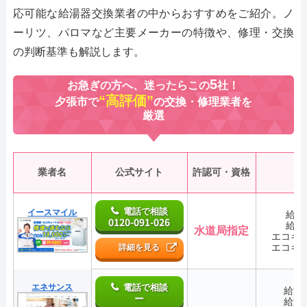
応可能な給湯器交換業者の中からおすすめをご紹介。ノ
ーリツ、パロマなど主要メーカーの特徴や、修理・交換
の判断基準も解説します。
5
お急ぎの方へ、迷ったらこの
社！
“高評価”
夕張市で
の交換・修理業者を
厳選
業者名
公式サイト
許認可・資格
電話で相談
イースマイル
給湯
0120-091-026
給湯
水道局指定
エコキ
エコキ
詳細を見る
エネサンス
電話で相談
給湯
ー
給湯
―