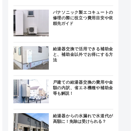
24時間
最短20分
中無休
パナソニック製エコキュートの
修理の際に役立つ費用目安や依
頼先ガイド
時間 年中
無休
最短20分
中無休
給湯器交換で活用できる補助金
と、補助金以外でお得にする方
法
24時間
記載なし
中無休
戸建ての給湯器交換の費用や金
額の内訳、省エネ機種や補助金
等も解説！
24時間
最短30分
中無休
給湯器からの水漏れで水道代が
高額に！免除は受けられる？