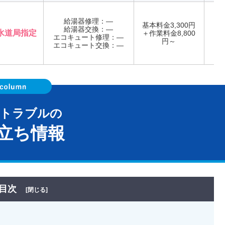
給湯器修理：―
基本料金3,300円
給湯器交換：―
水道局指定
＋作業料金8,800
エコキュート修理：―
年
円～
エコキュート交換：―
器トラブルの
立ち情報
目次
[閉じる]