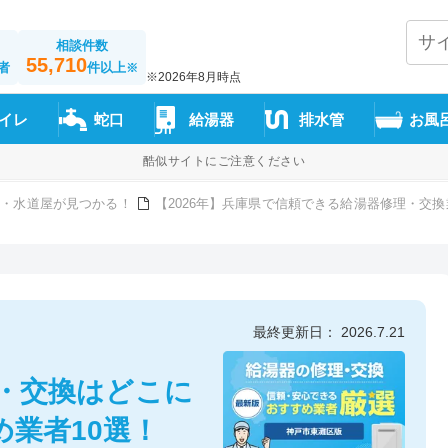
相談件数
55,710
者
件以上
※
※2026年8月時点
イレ
蛇口
給湯器
排水管
お風
酷似サイトにご注意ください
者・水道屋が見つかる！
【2026年】兵庫県で信頼できる給湯器修理・交
最終更新日： 2026.7.21
理・交換はどこに
業者10選！