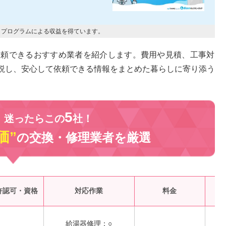
トプログラムによる収益を得ています。
信頼できるおすすめ業者を紹介します。費用や見積、工事対
説し、安心して依頼できる情報をまとめた暮らしに寄り添う
5
、迷ったらこの
社！
価”
の交換・修理業者を
厳選
受
許認可・資格
対応作業
料金
給湯器修理：○