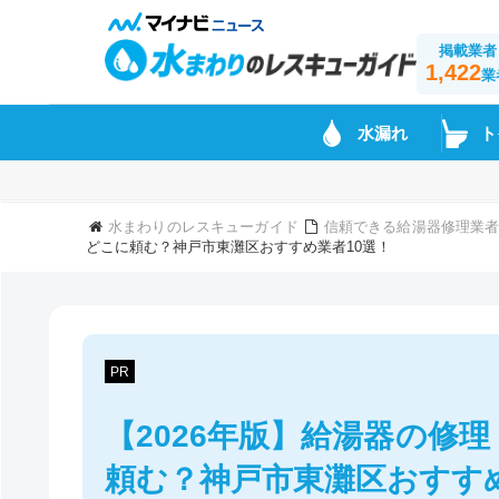
掲載業者
1,422
業
水漏れ
ト
水まわりのレスキューガイド
信頼できる給湯器修理業
どこに頼む？神戸市東灘区おすすめ業者10選！
PR
【2026年版】給湯器の修
頼む？神戸市東灘区おすすめ