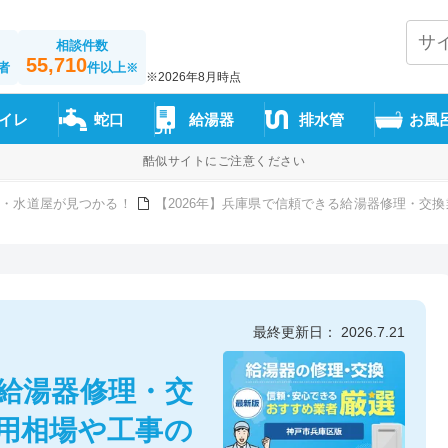
相談件数
55,710
者
件以上
※
※2026年8月時点
イレ
蛇口
給湯器
排水管
お風
酷似サイトにご注意ください
者・水道屋が見つかる！
【2026年】兵庫県で信頼できる給湯器修理・交
最終更新日： 2026.7.21
の給湯器修理・交
費用相場や工事の