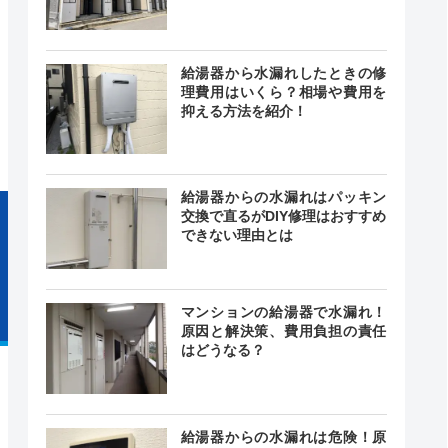
0〜18:00
給湯器から水漏れしたときの修
曜日、祝
―
理費用はいくら？相場や費用を
日
抑える方法を紹介！
給湯器からの水漏れはパッキン
交換で直るがDIY修理はおすすめ
できない理由とは
マンションの給湯器で水漏れ！
原因と解決策、費用負担の責任
はどうなる？
給湯器からの水漏れは危険！原