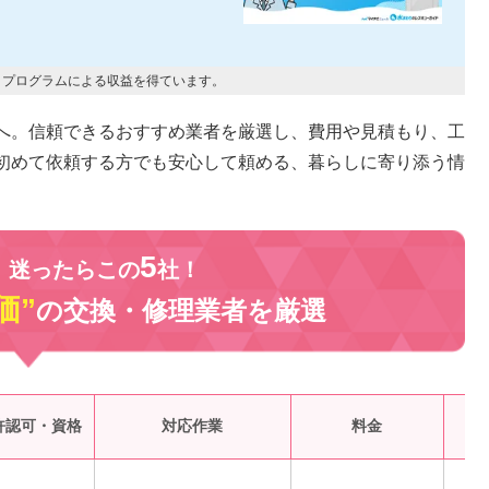
トプログラムによる収益を得ています。
へ。信頼できるおすすめ業者を厳選し、費用や見積もり、工
初めて依頼する方でも安心して頼める、暮らしに寄り添う情
5
、迷ったらこの
社！
価”
の交換・修理業者を
厳選
受
許認可・資格
対応作業
料金