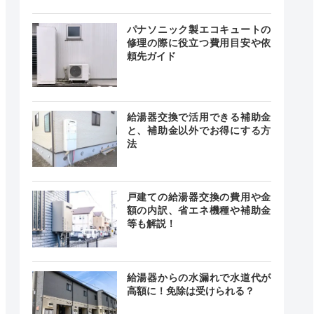
24時間
最短20分
中無休
パナソニック製エコキュートの
修理の際に役立つ費用目安や依
頼先ガイド
時間 年中
無休
最短20分
中無休
給湯器交換で活用できる補助金
と、補助金以外でお得にする方
法
-
―
―
戸建ての給湯器交換の費用や金
額の内訳、省エネ機種や補助金
等も解説！
時間受付
給湯器からの水漏れで水道代が
最短30分
中無休
高額に！免除は受けられる？