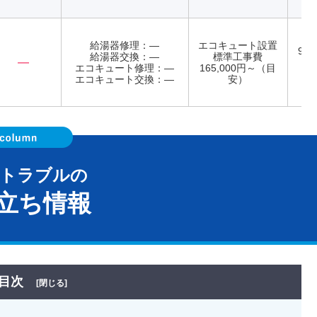
給湯器修理：―
エコキュート設置
9:0
給湯器交換：―
標準工事費
―
日
エコキュート修理：―
165,000円～（目
エコキュート交換：―
安）
器トラブルの
立ち情報
目次
[閉じる]