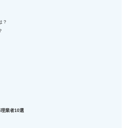
は？
？
理業者10選