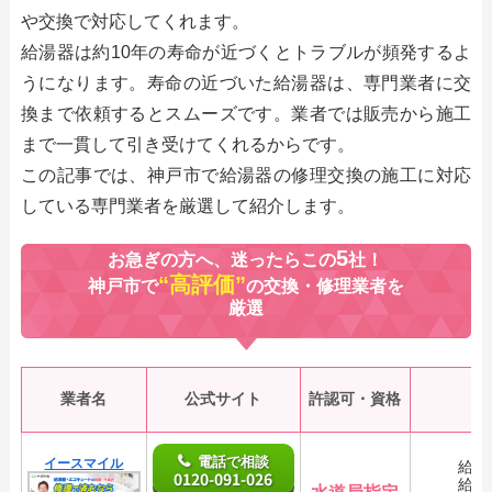
や交換で対応してくれます。
給湯器は約10年の寿命が近づくとトラブルが頻発するよ
うになります。寿命の近づいた給湯器は、専門業者に交
換まで依頼するとスムーズです。業者では販売から施工
まで一貫して引き受けてくれるからです。
この記事では、神戸市で給湯器の修理交換の施工に対応
している専門業者を厳選して紹介します。
5
お急ぎの方へ、迷ったらこの
社！
“高評価”
神戸市で
の交換・修理業者を
厳選
業者名
公式サイト
許認可・資格
電話で相談
イースマイル
給湯
0120-091-026
給湯