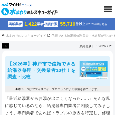
1,422
55,710
掲載業者
業者
相談件数
件以上
※2026年8月時点
水まわりのレスキューガイド
信頼できる給湯器修理業者・水道屋が見つか
PR
最終更新日： 2026.7.21
【2026年】神戸市で信頼できる
給湯器修理・交換業者10社！を
調査・比較
◆本ページはアフィリエイトプログラムによる収益を得ています。
「最近給湯器からお湯が出にくくなった……」そんな風
に感じているのなら、給湯器専門業者に相談してみまし
ょう。専門業者であればトラブルの原因を特定し、修理