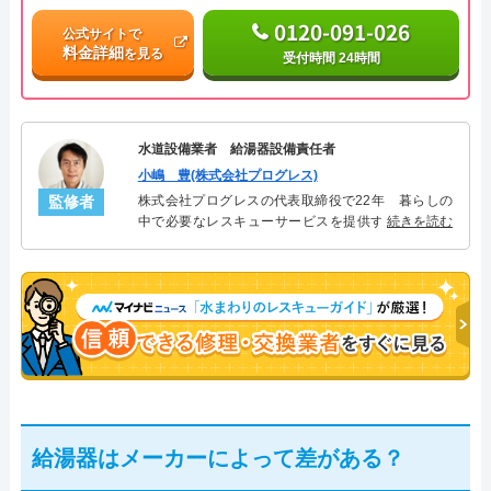
0120-091-026
公式サイトで
料金詳細
を見る
受付時間 24時間
水道設備業者 給湯器設備責任者
小嶋 豊(株式会社プログレス)
監修者
株式会社プログレスの代表取締役で22年 暮らしの
中で必要なレスキューサービスを提供する株式会社
続きを読む
プログレスにて給湯器設備を担当。水回り業務に15
年従事し、累計500件の給湯器関連のトラブルを解
決。多くのお客様に信頼される「給湯器」のスペシ
ャリスト。
給湯器はメーカーによって差がある？