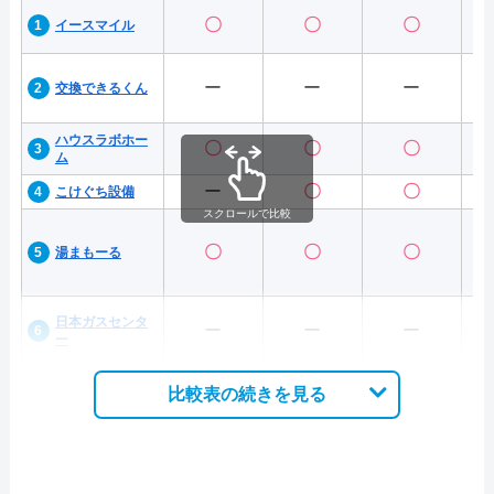
〇
〇
〇
イースマイル
ー
ー
ー
交換できるくん
ハウスラボホー
〇
〇
〇
ム
ー
〇
〇
こけぐち設備
スクロールで比較
〇
〇
〇
湯まもーる
日本ガスセンタ
ー
ー
ー
ー
比較表の続きを見る