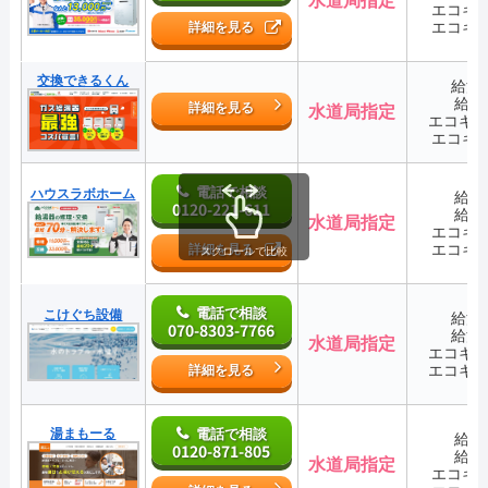
水道局指定
エコキ
エコキ
詳細を見る
交換できるくん
給湯
給湯
詳細を見る
水道局指定
エコキ
エコキ
電話で相談
ハウスラボホーム
給湯
0120-221-611
給湯
水道局指定
エコキ
エコキ
詳細を見る
スクロールで比較
電話で相談
こけぐち設備
給湯
070-8303-7766
給湯
水道局指定
エコキ
エコキ
詳細を見る
湯まもーる
電話で相談
給湯
0120-871-805
給湯
水道局指定
エコキ