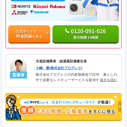
0120-091-026
公式サイトで
料金詳細
を見る
受付時間 24時間
水道設備業者 給湯器設備責任者
小嶋 豊(株式会社プログレス)
監修者
株式会社プログレスの代表取締役で22年 暮らしの
中で必要なレスキューサービスを提供する株式会社
続きを読む
プログレスにて給湯器設備を担当。水回り業務に15
年従事し、累計500件の給湯器関連のトラブルを解
決。多くのお客様に信頼される「給湯器」のスペシ
ャリスト。