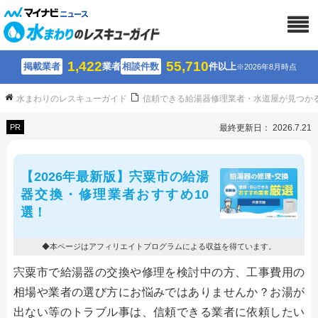
1,422
55,710
掲載業者
業者
相談件数
件以上
※2026年8月時点
水まわりのレスキューガイド
信頼できる給湯器修理業者・水道屋が見つか
PR
最終更新日： 2026.7.21
【2026年最新版】宍粟市の給湯
器交換・修理業者おすすめ10
選！
◆本ページはアフィリエイトプログラムによる収益を得ています。
宍粟市で給湯器の交換や修理を検討中の方、工事費用の
相場や業者の選び方にお悩みではありませんか？お湯が
出ない等のトラブル事は、信頼できる業者に依頼したい