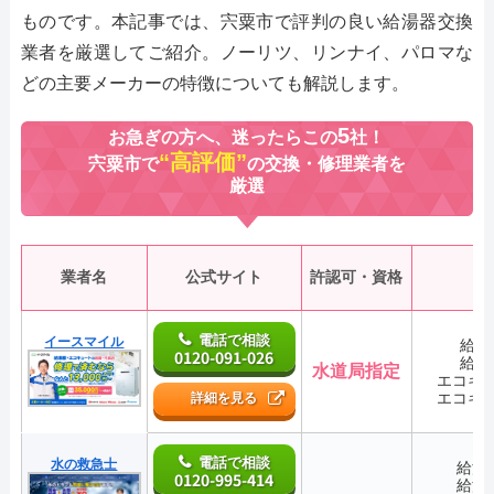
ものです。本記事では、宍粟市で評判の良い給湯器交換
業者を厳選してご紹介。ノーリツ、リンナイ、パロマな
どの主要メーカーの特徴についても解説します。
5
お急ぎの方へ、迷ったらこの
社！
“高評価”
宍粟市で
の交換・修理業者を
厳選
業者名
公式サイト
許認可・資格
電話で相談
イースマイル
給湯
0120-091-026
給湯
水道局指定
エコキ
エコキ
詳細を見る
電話で相談
水の救急士
給湯
0120-995-414
給湯
―