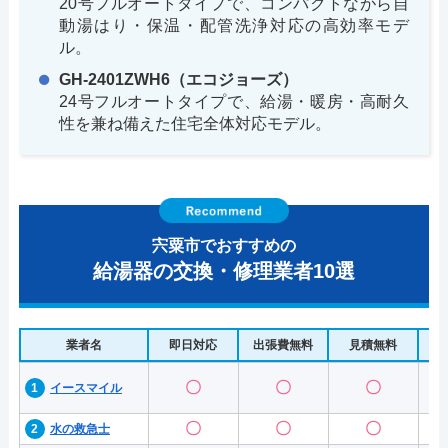
20号フルオートタイプで、コンパクトながら自
動湯はり・保温・配管洗浄対応の高効率モデ
ル。
GH-2401ZWH6（エコジョーズ）
24号フルオートタイプで、給湯・暖房・高耐久
性を兼ね備えた住宅全体対応モデル。
宍粟市でおすすめの
給湯器の交換・修理業者10選
業者名
即日対応
出張費無料
見積無料
水
〇
〇
〇
イースマイル
〇
〇
〇
水の救急士