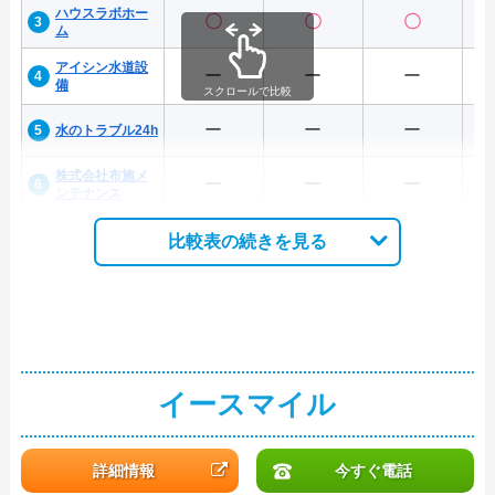
ハウスラボホー
〇
〇
〇
ム
アイシン水道設
ー
ー
ー
備
スクロールで比較
ー
ー
ー
水のトラブル24h
株式会社布施メ
ー
ー
ー
ンテナンス
比較表の続きを見る
イースマイル
詳細情報
今すぐ電話