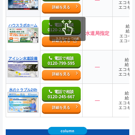
エコキ
エコキ
詳細を見る
電話で相談
ハウスラボホーム
給湯
0120-221-611
給湯
水道局指定
エコキ
スクロールで比較
エコキ
詳細を見る
電話で相談
アイシン水道設備
給湯
0120‐799‐595
給湯
―
エコキ
エコキ
詳細を見る
水のトラブル24h
電話で相談
給湯
0120-245-667
給湯
―
エコキ
エコキ
詳細を見る