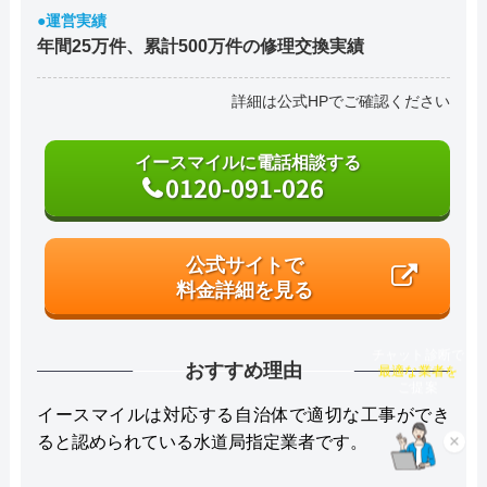
●運営実績
年間25万件、累計500万件の修理交換実績
詳細は公式HPでご確認ください
イースマイルに電話相談する
0120-091-026
公式サイトで
料金詳細を見る
チャット診断で
おすすめ理由
最適な業者を
ご提案
イースマイルは対応する自治体で適切な工事ができ
ると認められている水道局指定業者です。
×