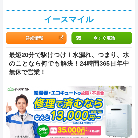
株式会社水道社
記載なし
宝塚市口谷東3丁目83
イースマイル
株式会社亮
記載なし
宝塚市口谷西3丁目13
宝塚市山本丸橋3丁目
詳細情報
今すぐ電話
ユウキ設備工業
記載なし
番地の1 リ－ブエ
宝塚306
最短20分で駆けつけ！水漏れ、つまり、水
宝塚市安倉北1丁目5
のことなら何でも解決！24時間365日年中
大一建設株式会社
記載なし
号
無休で営業！
宝塚市安倉北2丁目9
株式会社Y.M tech
記載なし
号203
株式会社住機トータルサ
宝塚市安倉北3丁目4
記載なし
ービス
号
宝塚市安倉北3丁目5
株式会社ラヴェリテ
記載なし
号
株式会社松山土木
記載なし
宝塚市安倉北3丁目6-