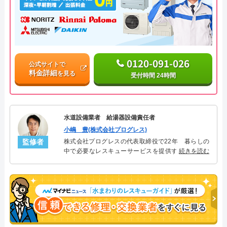
0120-091-026
公式サイトで
料金詳細
を見る
受付時間 24時間
水道設備業者 給湯器設備責任者
小嶋 豊(株式会社プログレス)
監修者
株式会社プログレスの代表取締役で22年 暮らしの
中で必要なレスキューサービスを提供する株式会社
続きを読む
プログレスにて給湯器設備を担当。水回り業務に15
年従事し、累計500件の給湯器関連のトラブルを解
決。多くのお客様に信頼される「給湯器」のスペシ
ャリスト。