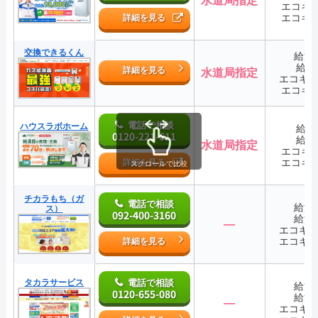
水道局指定
エコキ
エコキ
詳細を見る
交換できるくん
給湯
給湯
詳細を見る
水道局指定
エコキ
エコキ
電話で相談
ハウスラボホーム
給湯
0120-221-611
給湯
水道局指定
エコキ
エコキ
詳細を見る
スクロールで比較
チカラもち（ガ
電話で相談
給湯
ス）
092-400-3160
給湯
―
エコキ
エコキ
詳細を見る
タカラサービス
電話で相談
給湯
0120-655-080
給湯
―
エコキ