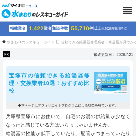
1,422
55,710
掲載業者
業者
相談件数
件以上
※2026年8月時点
水まわりのレスキューガイド
信頼できる給湯器修理業者・水道屋が見つか
PR
最終更新日： 2026.7.21
宝塚市の信頼できる給湯器修
理・交換業者10選！おすすめ比
較
◆本ページはアフィリエイトプログラムによる収益を得ています。
兵庫県宝塚市にお住いで、自宅のお湯の供給量が少なく
なったと感じている方はいらっしゃいませんか。
給湯器の性能が低下していたり、配管がつまっていたり