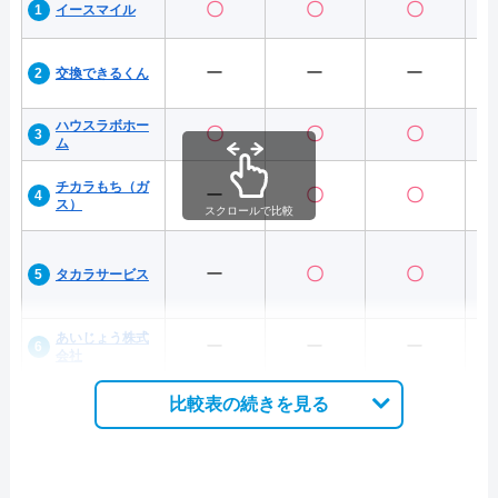
ユウタ設備
記載なし
〇
〇
〇
イースマイル
ファミール宝塚B棟
段設備
記載なし
宝塚市小林5丁目13-
ー
ー
ー
交換できるくん
大川エンジニアリング
記載なし
宝塚市美幸町1-27
ハウスラボホー
〇
〇
〇
玉川設備
記載なし
宝塚市末成町28-16
ム
株式会社中央水道
記載なし
宝塚市亀井町11-30
チカラもち（ガ
ー
〇
〇
ス）
スクロールで比較
大公設備工業所
記載なし
宝塚市亀井町4番11
株式会社仁川ガスの店
ー
記載なし
〇
宝塚市駒の町3番5号
〇
タカラサービス
大塚電化サービス
記載なし
宝塚市仁川北3丁目4
あいじょう株式
ー
ー
ー
会社
田中水道
記載なし
宝塚市仁川台230
比較表の続きを見る
宝塚市雲雀丘3丁目1
株式会社谷井水道工業所
記載なし
号
有限会社アイ・ジー・ア
宝塚市南ひばりガ丘
記載なし
イ設備
目12-2