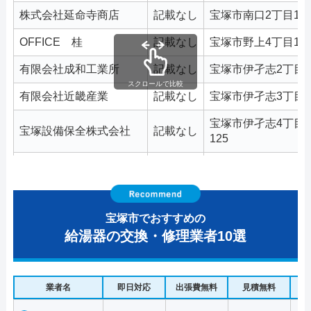
株式会社延命寺商店
記載なし
宝塚市南口2丁目11-
OFFICE 桂
記載なし
宝塚市野上4丁目14
有限会社成和工業所
記載なし
宝塚市伊孑志2丁目10
スクロールで比較
有限会社近畿産業
記載なし
宝塚市伊孑志3丁目7-
宝塚市伊孑志4丁目1-
宝塚設備保全株式会社
記載なし
125
宝塚市高司1丁目6番1
株式会社竹林商会
記載なし
401号
伊藤建設株式会社
記載なし
宝塚市高司2丁目16-
宝塚市でおすすめの
給湯器の交換・修理業者10選
宝塚市伊孑志4丁目4
福田興業
記載なし
号
田島組
記載なし
宝塚市小林2丁目9番
業者名
即日対応
出張費無料
見積無料
水
宝塚市小林3丁目7番