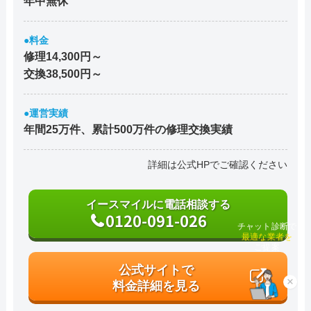
年中無休
宇都宮建設株式会社
記載なし
宝塚市栄町2丁目1番
宝塚市清荒神1丁目8-
岸本工業株式会社
記載なし
●料金
402
修理14,300円～
エイケン
記載なし
宝塚市清荒神2丁目4-
交換38,500円～
松本工業
記載なし
宝塚市売布1丁目10-
●運営実績
年間25万件、累計500万件の修理交換実績
新栄商会
記載なし
宝塚市売布2丁目2-7
詳細は公式HPでご確認ください
南設備工業株式会社
記載なし
宝塚市売布2丁目13-
宝塚岸田建設株式会社
記載なし
宝塚市三笠町8-10
イースマイルに電話相談する
0120-091-026
株式会社吉川組
記載なし
宝塚市泉町1-23
チャット診断で
最適な業者を
駒商株式会社
記載なし
宝塚市泉町19-10
ご提案
公式サイトで
上原建材工業株式会社
記載なし
宝塚市星の荘30-12
料金詳細を見る
×
水道工事屋One
記載なし
宝塚市売布東の町15-