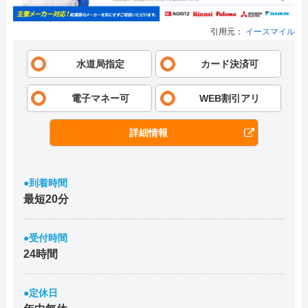
山下水道工業株式会社
記載なし
宝塚市安倉北5丁目93
引用元：
イースマイル
アクアワークスコーポレ
記載なし
宝塚市安倉中2丁目8-
水道局指定
カード決済可
ーション
株式会社ネクストライン
記載なし
宝塚市安倉中3丁目32
電子マネー可
WEB割引アリ
森重工業所
記載なし
宝塚市安倉中2丁目5-
詳細情報
宝塚水道工事業協同組合
記載なし
宝塚市小浜3丁目2-1
株式会社北出
記載なし
宝塚市米谷1丁目38-
●到着時間
株式会社エネルギーステ
宝塚市中山寺1丁目1
最短20分
記載なし
ーション（宝塚）
15号
●受付時間
株式会社司興業
記載なし
宝塚市美座2丁目15-
24時間
株式会社オーガキ
記載なし
宝塚市川面5丁目5-1
●定休日