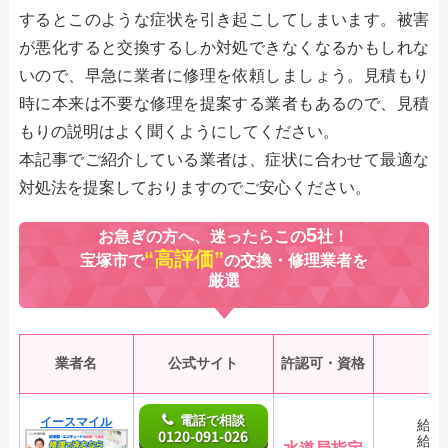
するとこのような症状を引き起こしてしまいます。被害
が悪化すると交換するしか対処できなくなるかもしれな
いので、早急に業者に修理を依頼しましょう。見積もり
時に本来は不要な修理を提案する業者もあるので、見積
もりの説明はよく聞くようにしてください。
本記事でご紹介している業者は、症状に合わせて最適な
対処法を提案しておりますのでご安心ください。
5
お急ぎの方へ、迷ったらこの
社！
“高評価”
宝塚市で
の交換・修理業者を
厳選
業者名
公式サイト
許認可・資格
電話で相談
イースマイル
給湯
0120-091-026
給湯