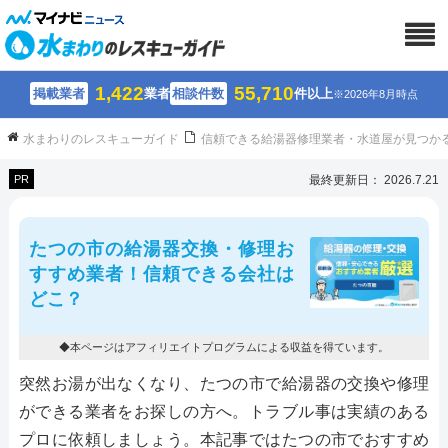
1,422
55,710
掲載業者
業者
相談件数
件以上
※2026年8月時点
水まわりのレスキューガイド
信頼できる給湯器修理業者・水道屋が見つか
PR
最終更新日： 2026.7.21
たつの市の給湯器交換・修理お
すすめ業者！信頼できる会社は
どこ？
◆本ページはアフィリエイトプログラムによる収益を得ています。
突然お湯が出なくなり、たつの市で給湯器の交換や修理
ができる業者をお探しの方へ。トラブル事は実績のある
プロに依頼しましょう。本記事ではたつの市でおすすめ