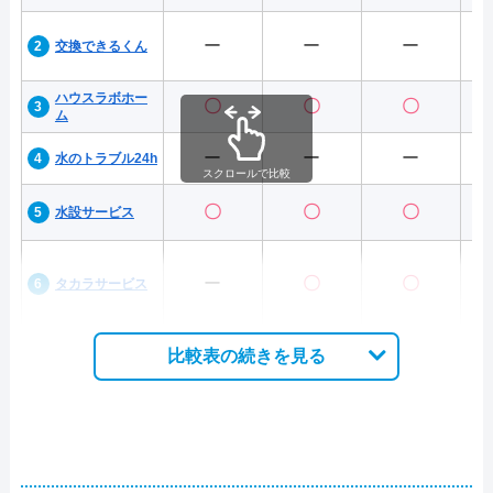
ー
ー
ー
交換できるくん
ハウスラボホー
〇
〇
〇
ム
ー
ー
ー
水のトラブル24h
スクロールで比較
〇
〇
〇
水設サービス
ー
〇
〇
タカラサービス
比較表の続きを見る