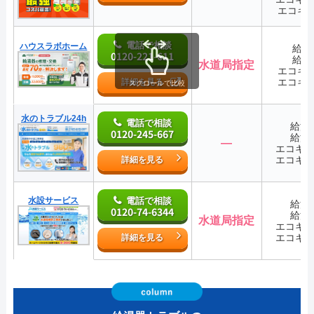
エコキ
電話で相談
ハウスラボホーム
給湯
0120-221-611
給湯
水道局指定
エコキ
エコキ
詳細を見る
スクロールで比較
水のトラブル24h
電話で相談
給湯
0120-245-667
給湯
―
エコキ
エコキ
詳細を見る
水設サービス
電話で相談
給湯
0120-74-6344
給湯
水道局指定
エコキ
エコキ
詳細を見る