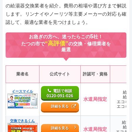
の給湯器交換業者を紹介。費用の相場や選び方まで解説
します。リンナイやノーリツ等主要メーカーの対応も確
認して、最適な業者を見つけましょう。
5
お急ぎの方へ、迷ったらこの
社！
“高評価”
たつの市で
の交換・修理業者を
厳選
業者名
公式サイト
許認可・資格
電話で相談
イースマイル
給湯
0120-091-026
給湯
水道局指定
エコキ
エコキ
詳細を見る
交換できるくん
給湯
給湯
詳細を見る
水道局指定
エコキ