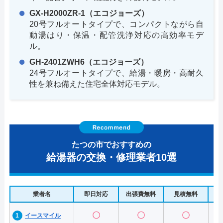
GX-H2000ZR-1（エコジョーズ）
20号フルオートタイプで、コンパクトながら自
動湯はり・保温・配管洗浄対応の高効率モデ
ル。
GH-2401ZWH6（エコジョーズ）
24号フルオートタイプで、給湯・暖房・高耐久
性を兼ね備えた住宅全体対応モデル。
たつの市でおすすめの
給湯器の交換・修理業者10選
業者名
即日対応
出張費無料
見積無料
水
〇
〇
〇
イースマイル