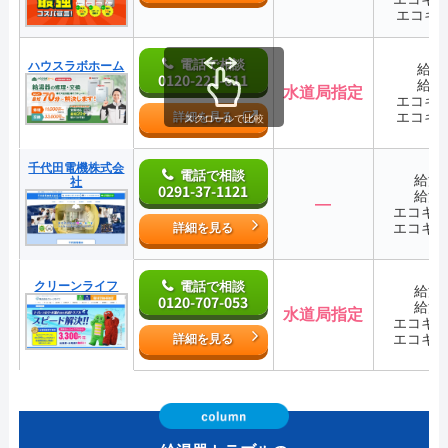
エコキ
電話で相談
ハウスラボホーム
給湯
0120-221-611
給湯
水道局指定
エコキ
エコキ
詳細を見る
スクロールで比較
千代田電機株式会
電話で相談
給湯
社
0291-37-1121
給湯
―
エコキ
エコキ
詳細を見る
クリーンライフ
電話で相談
給湯
0120-707-053
給湯
水道局指定
エコキ
エコキ
詳細を見る