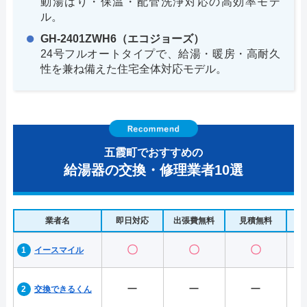
動湯はり・保温・配管洗浄対応の高効率モデ
ル。
GH-2401ZWH6（エコジョーズ）
24号フルオートタイプで、給湯・暖房・高耐久
性を兼ね備えた住宅全体対応モデル。
五霞町でおすすめの
給湯器の交換・修理業者10選
業者名
即日対応
出張費無料
見積無料
水
〇
〇
〇
イースマイル
ー
ー
ー
交換できるくん