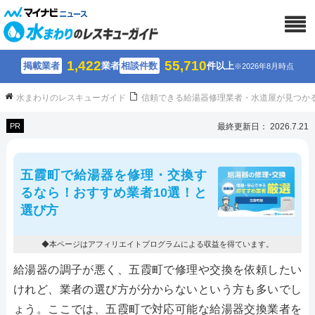
1,422
55,710
掲載業者
業者
相談件数
件以上
※2026年8月時点
水まわりのレスキューガイド
信頼できる給湯器修理業者・水道屋が見つか
PR
最終更新日： 2026.7.21
五霞町で給湯器を修理・交換す
るなら！おすすめ業者10選！と
選び方
◆本ページはアフィリエイトプログラムによる収益を得ています。
給湯器の調子が悪く、五霞町で修理や交換を依頼したい
けれど、業者の選び方が分からないという方も多いでし
ょう。ここでは、五霞町で対応可能な給湯器交換業者を