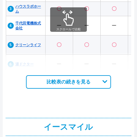
ハウスラボホー
〇
〇
〇
ム
千代田電機株式
ー
ー
ー
会社
スクロールで比較
〇
〇
〇
クリーンライフ
ー
ー
ー
湯ドクター
比較表の続きを見る
イースマイル