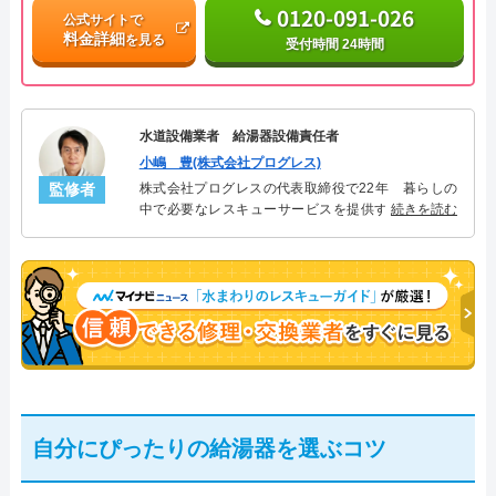
0120-091-026
公式サイトで
料金詳細
を見る
受付時間 24時間
水道設備業者 給湯器設備責任者
小嶋 豊(株式会社プログレス)
監修者
株式会社プログレスの代表取締役で22年 暮らしの
中で必要なレスキューサービスを提供する株式会社
続きを読む
プログレスにて給湯器設備を担当。水回り業務に15
年従事し、累計500件の給湯器関連のトラブルを解
決。多くのお客様に信頼される「給湯器」のスペシ
ャリスト。
自分にぴったりの給湯器を選ぶコツ