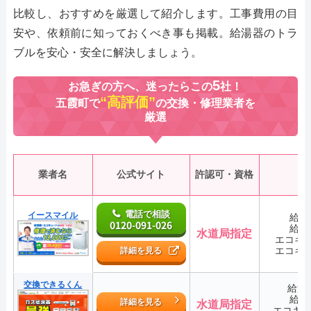
比較し、おすすめを厳選して紹介します。工事費用の目
安や、依頼前に知っておくべき事も掲載。給湯器のトラ
ブルを安心・安全に解決しましょう。
5
お急ぎの方へ、迷ったらこの
社！
“高評価”
五霞町で
の交換・修理業者を
厳選
業者名
公式サイト
許認可・資格
電話で相談
イースマイル
給湯
0120-091-026
給湯
水道局指定
エコキ
エコキ
詳細を見る
交換できるくん
給湯
給湯
詳細を見る
水道局指定
エコキ