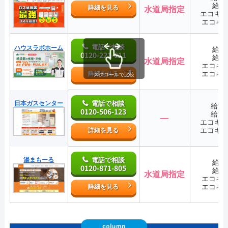
給湯
詳細を見る
水道局指定
エコキ
エコキ
電話で相談
ハウスラボホーム
給湯
0120-221-611
給湯
水道局指定
エコキ
エコキ
詳細を見る
スクロールで比較
日本ガスセンター
電話で相談
給湯
0120-506-123
給湯
―
エコキ
エコキ
詳細を見る
湯まもーる
電話で相談
給湯
0120-871-805
給湯
水道局指定
エコキ
エコキ
詳細を見る