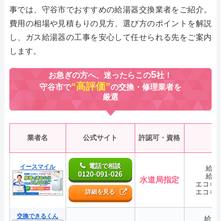
事では、守谷市でおすすめの給湯器交換業者をご紹介。
費用の相場や見積もりの見方、選び方のポイントを解説
し、ガス給湯器の工事を安心して任せられる先をご案内
します。
5
お急ぎの方へ、迷ったらこの
社！
“高評価”
守谷市で
の交換・修理業者を
厳選
業者名
公式サイト
許認可・資格
電話で相談
イースマイル
給湯
0120-091-026
給湯
水道局指定
エコキ
エコキ
詳細を見る
交換できるくん
給湯