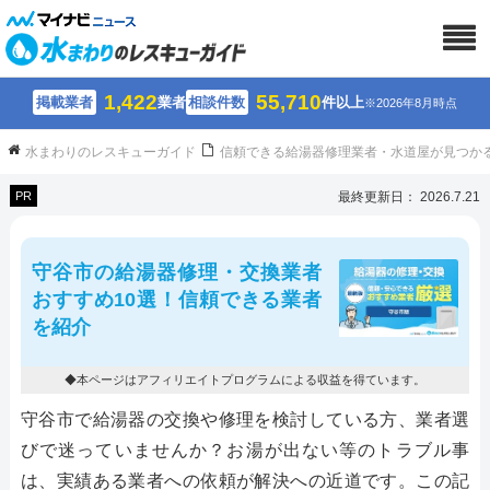
1,422
55,710
掲載業者
業者
相談件数
件以上
※2026年8月時点
水まわりのレスキューガイド
信頼できる給湯器修理業者・水道屋が見つか
PR
最終更新日： 2026.7.21
守谷市の給湯器修理・交換業者
おすすめ10選！信頼できる業者
を紹介
◆本ページはアフィリエイトプログラムによる収益を得ています。
守谷市で給湯器の交換や修理を検討している方、業者選
びで迷っていませんか？お湯が出ない等のトラブル事
は、実績ある業者への依頼が解決への近道です。この記