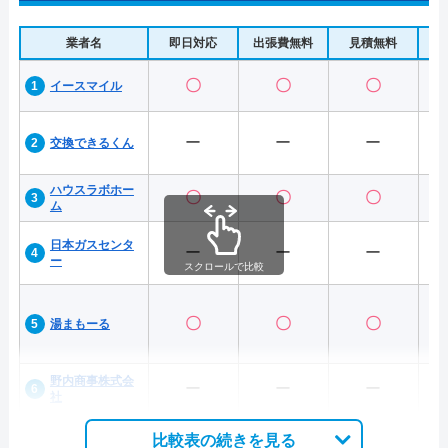
業者名
即日対応
出張費無料
見積無料
水
〇
〇
〇
イースマイル
ー
ー
ー
交換できるくん
ハウスラボホー
〇
〇
〇
ム
日本ガスセンタ
ー
ー
ー
ー
スクロールで比較
〇
〇
〇
湯まもーる
野内商事株式会
ー
ー
ー
社
比較表の続きを見る