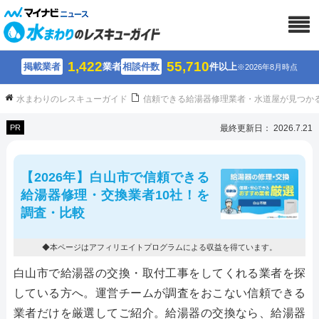
1,422
55,710
掲載業者
業者
相談件数
件以上
※2026年8月時点
水まわりのレスキューガイド
信頼できる給湯器修理業者・水道屋が見つか
PR
最終更新日： 2026.7.21
【2026年】白山市で信頼できる
給湯器修理・交換業者10社！を
調査・比較
◆本ページはアフィリエイトプログラムによる収益を得ています。
白山市で給湯器の交換・取付工事をしてくれる業者を探
している方へ。運営チームが調査をおこない信頼できる
業者だけを厳選してご紹介。給湯器の交換なら、給湯器