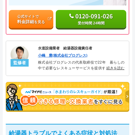
0120-091-026
公式サイトで
料金詳細
を見る
受付時間 24時間
水道設備業者 給湯器設備責任者
小嶋 豊(株式会社プログレス)
監修者
株式会社プログレスの代表取締役で22年 暮らしの
中で必要なレスキューサービスを提供する株式会社
続きを読む
プログレスにて給湯器設備を担当。水回り業務に15
年従事し、累計500件の給湯器関連のトラブルを解
決。多くのお客様に信頼される「給湯器」のスペシ
ャリスト。
給湯器トラブルでよくある症状と対処法