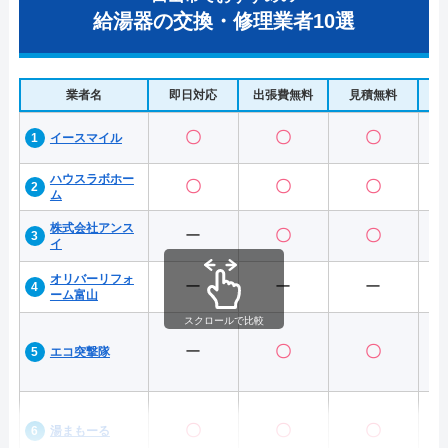
給湯器の交換・修理業者10選
業者名
即日対応
出張費無料
見積無料
水
〇
〇
〇
イースマイル
ハウスラボホー
〇
〇
〇
ム
株式会社アンス
ー
〇
〇
イ
オリバーリフォ
ー
ー
ー
ーム富山
スクロールで比較
ー
〇
〇
エコ突撃隊
〇
〇
〇
湯まもーる