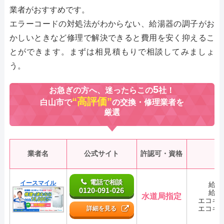
業者がおすすめです。
エラーコードの対処法がわからない、給湯器の調子がお
かしいときなど修理で解決できると費用を安く抑えるこ
とができます。まずは相見積もりで相談してみましょ
う。
5
お急ぎの方へ、迷ったらこの
社！
“高評価”
白山市で
の交換・修理業者を
厳選
業者名
公式サイト
許認可・資格
電話で相談
イースマイル
給湯
0120-091-026
給湯
水道局指定
エコキ
エコキ
詳細を見る