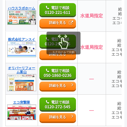
電話で相談
ハウスラボホーム
給湯
0120-221-611
給湯
水道局指定
エコキ
エコキ
詳細を見る
電話で相談
株式会社アンスイ
給湯
0120-29-3355
給湯
水道局指定
エコキ
スクロールで比較
エコキ
詳細を見る
オリバーリフォー
電話で相談
給湯
ム富山
050-1860-0236
給湯
―
エコキ
エコキ
詳細を見る
電話で相談
エコ突撃隊
給湯
0120-272-545
給湯
―
エコキ
エコキ
詳細を見る