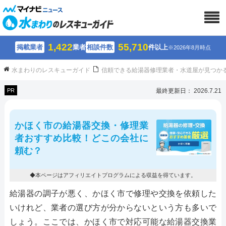
1,422
55,710
掲載業者
業者
相談件数
件以上
※2026年8月時点
水まわりのレスキューガイド
信頼できる給湯器修理業者・水道屋が見つか
PR
最終更新日： 2026.7.21
かほく市の給湯器交換・修理業
者おすすめ比較！どこの会社に
頼む？
◆本ページはアフィリエイトプログラムによる収益を得ています。
給湯器の調子が悪く、かほく市で修理や交換を依頼した
いけれど、業者の選び方が分からないという方も多いで
しょう。ここでは、かほく市で対応可能な給湯器交換業