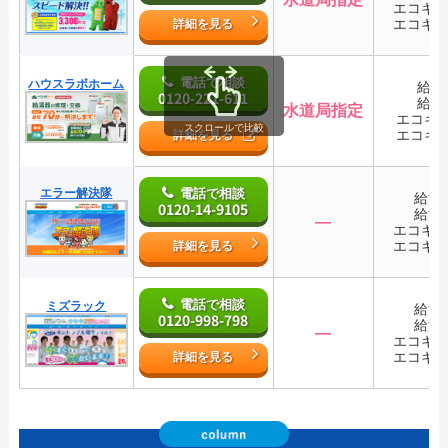
エコキ
エコキ
詳細を見る
電話で相談
ハウスラボホーム
給湯
0120-221-611
給湯
水道局指定
エコキ
スクロールで比較
エコキ
詳細を見る
エラー解決隊
電話で相談
給湯
0120-14-9105
給湯
―
エコキ
エコキ
詳細を見る
電話で相談
ミズラック
給湯
0120-998-798
給湯
―
エコキ
エコキ
詳細を見る