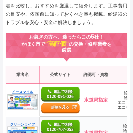
者を比較し、おすすめを厳選して紹介します。工事費用
の目安や、依頼前に知っておくべき事も掲載。給湯器の
トラブルを安心・安全に解決しましょう。
5
お急ぎの方へ、迷ったらこの
社！
“高評価”
かほく市で
の交換・修理業者を
厳選
業者名
公式サイト
許認可・資格
電話で相談
イースマイル
給湯
0120-091-026
給湯
水道局指定
エコキ
エコキ
詳細を見る
クリーンライフ
電話で相談
給湯
0120-707-053
給湯
水道局指定