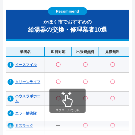
かほく市でおすすめの
給湯器の交換・修理業者10選
業者名
即日対応
出張費無料
見積無料
水
〇
〇
〇
イースマイル
〇
〇
〇
クリーンライフ
ハウスラボホー
〇
〇
〇
ム
スクロールで比較
ー
ー
ー
エラー解決隊
ー
〇
〇
ミズラック