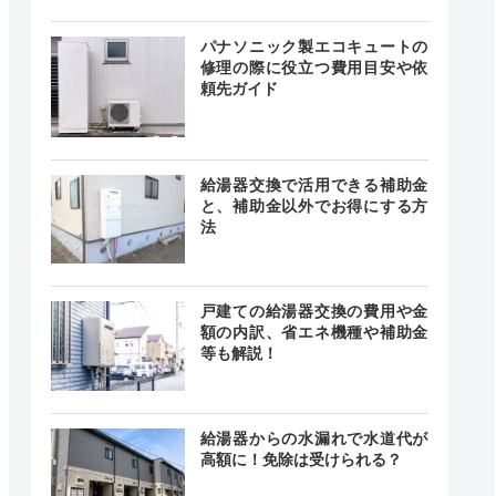
24時間
記載なし
中無休
パナソニック製エコキュートの
修理の際に役立つ費用目安や依
頼先ガイド
24時間
最短15分
給湯器交換で活用できる補助金
中無休
と、補助金以外でお得にする方
法
戸建ての給湯器交換の費用や金
24時間
ー
中無休
額の内訳、省エネ機種や補助金
等も解説！
給湯器からの水漏れで水道代が
0～18:00
高額に！免除は受けられる？
曜日・祝
―
日