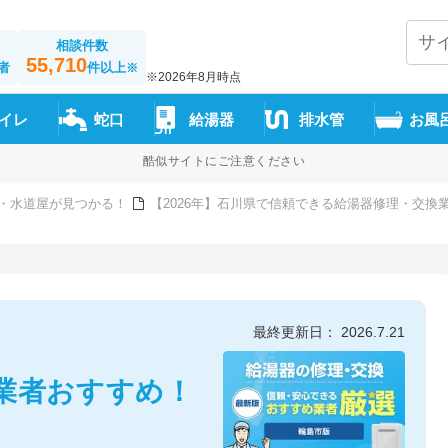
相談件数
55,710
者
件以上
※
※2026年8月時点
イレ
蛇口
給湯器
排水管
お風
酷似サイトにご注意ください
・水道屋が見つかる！
【2026年】石川県で信頼できる給湯器修理・交換
最終更新日： 2026.7.21
業者おすすめ！