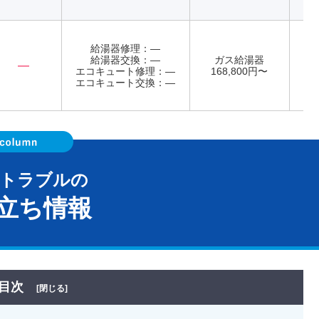
給湯器修理：―
給湯器交換：―
ガス給湯器
記
―
エコキュート修理：―
168,800円〜
年
エコキュート交換：―
器トラブルの
立ち情報
目次
[閉じる]