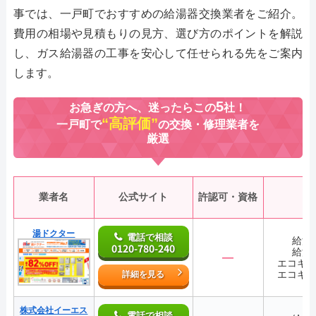
事では、一戸町でおすすめの給湯器交換業者をご紹介。
費用の相場や見積もりの見方、選び方のポイントを解説
し、ガス給湯器の工事を安心して任せられる先をご案内
します。
5
お急ぎの方へ、迷ったらこの
社！
“高評価”
一戸町で
の交換・修理業者を
厳選
業者名
公式サイト
許認可・資格
湯ドクター
電話で相談
給湯
0120-780-240
給湯
―
エコキ
エコキ
詳細を見る
株式会社イーエス
電話で相談