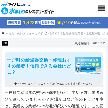
1,422
55,710
掲載業者
業者
相談件数
件以上
※2026年8月時点
水まわりのレスキューガイド
信頼できる給湯器修理業者・水道屋が見つか
PR
最終更新日： 2026.7.21
一戸町の給湯器交換・修理おす
すめ業者！信頼できる会社はど
こ？
◆本ページはアフィリエイトプログラムによる収益を得ています。
一戸町で給湯器の交換や修理を検討している方、業者選
びで迷っていませんか？お湯が出ない等のトラブル事
は、実績ある業者への依頼が解決への近道です。この記