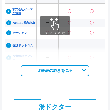
株式会社イーエ
ー
〇
〇
ス電気
ー
〇
〇
水の110番救急車
〇
〇
〇
クラシアン
スクロールで比較
ー
ー
ー
住設ドットコム
水道救急センタ
ー
〇
〇
ー
比較表の続きを見る
湯ドクター