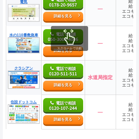
給湯
電気
0178-20-9657
給湯
―
エコキ
エコキ
詳細を見る
電話で相談
水の110番救急車
給湯
050-3000-4096
給湯
―
エコキ
スクロールで比較
エコキ
詳細を見る
クラシアン
電話で相談
給湯
0120-511-511
給湯
水道局指定
エコキ
エコキ
詳細を見る
住設ドットコム
電話で相談
給湯
0120-107-244
給湯
―
エコキ
エコキ
詳細を見る