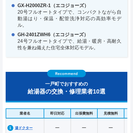
GX-H2000ZR-1（エコジョーズ）
20号フルオートタイプで、コンパクトながら自
動湯はり・保温・配管洗浄対応の高効率モデ
ル。
GH-2401ZWH6（エコジョーズ）
24号フルオートタイプで、給湯・暖房・高耐久
性を兼ね備えた住宅全体対応モデル。
一戸町でおすすめの
給湯器の交換・修理業者10選
業者名
即日対応
出張費無料
見積無料
水
ー
ー
ー
湯ドクター