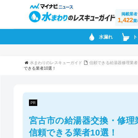
掲載業者
1,422
業
水漏れ
ト
水まわりのレスキューガイド
信頼できる給湯器修理業者
できる業者10選！
PR
宮古市の給湯器交換・修理
信頼できる業者10選！