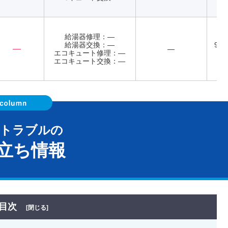
給湯器修理：―
給湯器交換：―
9:0
―
―
エコキュート修理：―
エコキュート交換：―
器トラブルの
立ち情報
目次
[閉じる]