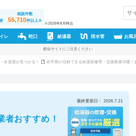
相談件数
55,710
者
件以上
※
※2026年8月時点
イレ
蛇口
給湯器
排水管
お風
酷似サイトにご注意ください
・水道屋が見つかる！
岩手県の信頼できる給湯器修理・交換業者10選！
最終更新日： 2026.7.21
業者おすすめ！