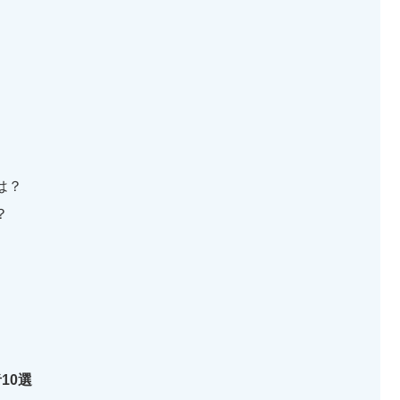
は？
？
10選