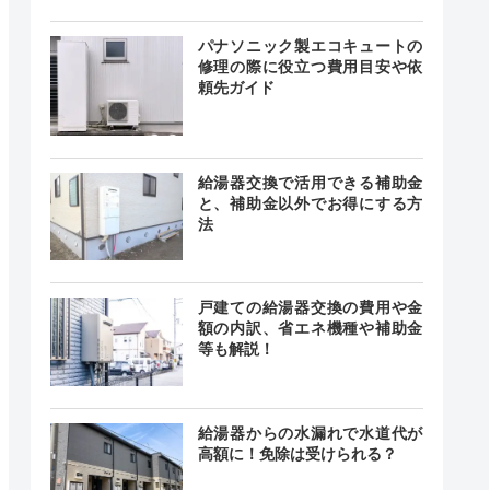
24時間
記載なし
中無休
パナソニック製エコキュートの
修理の際に役立つ費用目安や依
頼先ガイド
24時間
記載なし
給湯器交換で活用できる補助金
中無休
と、補助金以外でお得にする方
法
0-19:00
戸建ての給湯器交換の費用や金
時お知ら
記載なし
額の内訳、省エネ機種や補助金
せ
等も解説！
給湯器からの水漏れで水道代が
24時間
高額に！免除は受けられる？
ー
ー