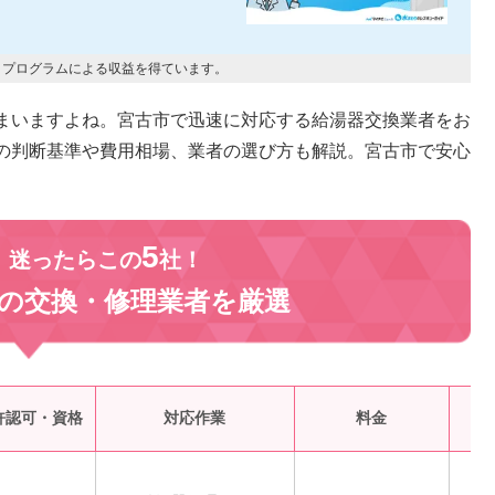
トプログラムによる収益を得ています。
まいますよね。宮古市で迅速に対応する給湯器交換業者をお
の判断基準や費用相場、業者の選び方も解説。宮古市で安心
。
5
、迷ったらこの
社！
の交換・修理業者を
厳選
受
許認可・資格
対応作業
料金