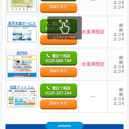
エコキ
エコキ
詳細を見る
岩手水道サービス
電話で相談
給湯
0120-322-455
給湯
水道局指定
エコキ
スクロールで比較
エコキ
詳細を見る
水PRO
電話で相談
給湯
0120-688-744
給湯
水道局指定
エコキ
エコキ
詳細を見る
住設ドットコム
電話で相談
給湯
0120-107-244
給湯
―
エコキ
エコキ
詳細を見る