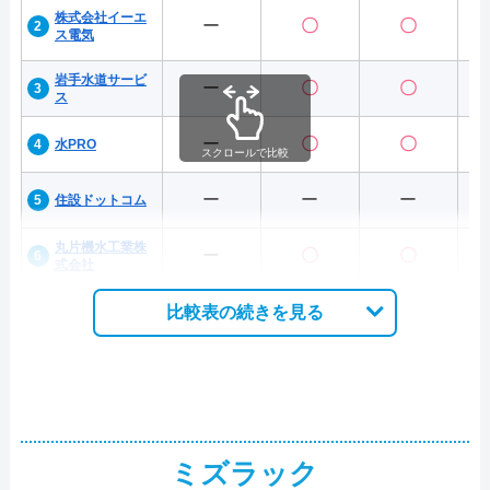
株式会社イーエ
ー
〇
〇
ス電気
岩手水道サービ
ー
〇
〇
ス
ー
〇
〇
水PRO
スクロールで比較
ー
ー
ー
住設ドットコム
丸片機水工業株
ー
〇
〇
式会社
比較表の続きを見る
ミズラック