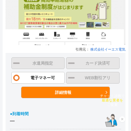
引用元：
株式会社イーエス電気
水道局指定
カード決済可
電子マネー可
WEB割引アリ
詳細情報
チャット診断で
最適な業者を
ご提案
●到着時間
×
―