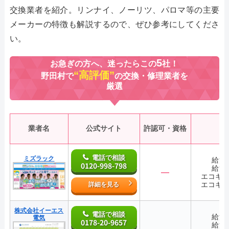
交換業者を紹介。リンナイ、ノーリツ、パロマ等の主要
メーカーの特徴も解説するので、ぜひ参考にしてくださ
い。
5
お急ぎの方へ、迷ったらこの
社！
“高評価”
野田村で
の交換・修理業者を
厳選
業者名
公式サイト
許認可・資格
電話で相談
ミズラック
給湯
0120-998-798
給湯
―
エコキ
エコキ
詳細を見る
株式会社イーエス
電話で相談
給湯
電気
0178-20-9657
給湯
―