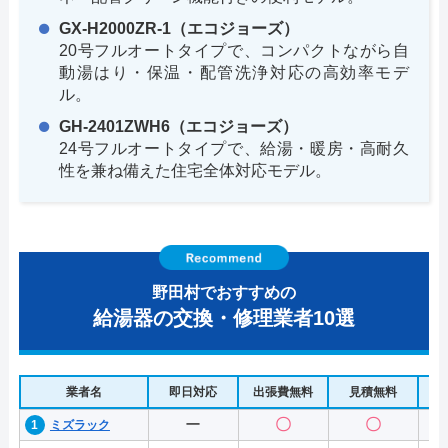
GX-H2000ZR-1（エコジョーズ）
20号フルオートタイプで、コンパクトながら自
動湯はり・保温・配管洗浄対応の高効率モデ
ル。
GH-2401ZWH6（エコジョーズ）
24号フルオートタイプで、給湯・暖房・高耐久
性を兼ね備えた住宅全体対応モデル。
野田村でおすすめの
給湯器の交換・修理業者10選
業者名
即日対応
出張費無料
見積無料
水
ー
〇
〇
ミズラック