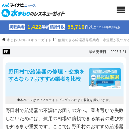
1,422
55,710
掲載業者
業者
相談件数
件以上
※2026年8月時点
水まわりのレスキューガイド
信頼できる給湯器修理業者・水道屋が見つか
PR
最終更新日： 2026.7.21
野田村で給湯器の修理・交換を
するなら？おすすめ業者を比較
◆本ページはアフィリエイトプログラムによる収益を得ています。
野田村で給湯器の不調にお困りの方へ。業者選びで失敗
しないためには、費用の相場や信頼できる業者の選び方
を知る事が重要です。ここでは野田村のおすすめ給湯器