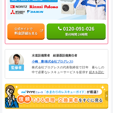
0120-091-026
公式サイトで
料金詳細
を見る
受付時間 24時間
水道設備業者 給湯器設備責任者
小嶋 豊(株式会社プログレス)
監修者
株式会社プログレスの代表取締役で22年 暮らしの
中で必要なレスキューサービスを提供する株式会社
続きを読む
プログレスにて給湯器設備を担当。水回り業務に15
年従事し、累計500件の給湯器関連のトラブルを解
決。多くのお客様に信頼される「給湯器」のスペシ
ャリスト。