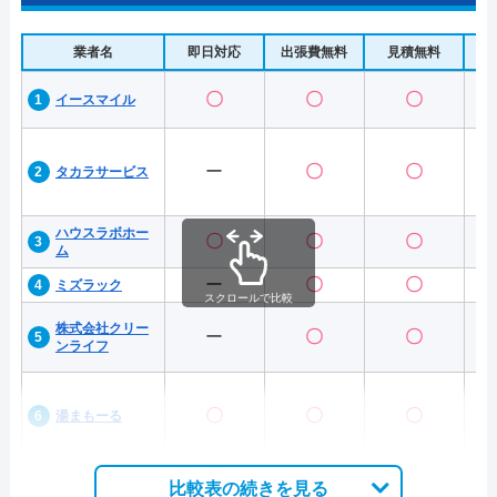
業者名
即日対応
出張費無料
見積無料
水
〇
〇
〇
イースマイル
ー
〇
〇
タカラサービス
ハウスラボホー
〇
〇
〇
ム
ー
〇
〇
ミズラック
スクロールで比較
株式会社クリー
ー
〇
〇
ンライフ
〇
〇
〇
湯まもーる
比較表の続きを見る