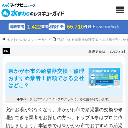
1,422
55,710
掲載業者
業者
相談件数
件以上
※2026年8月時点
水まわりのレスキューガイド
信頼できる給湯器修理業者・水道屋が見つか
PR
最終更新日： 2026.7.21
東かがわ市の給湯器交換・修理
おすすめ業者！信頼できる会社
はどこ？
◆本ページはアフィリエイトプログラムによる収益を得ています。
突然お湯が出なくなり、東かがわ市で給湯器の交換や修
理ができる業者をお探しの方へ。トラブル事はプロに依
頼しましょう。本記事では東かがわ市でおすすめの給湯