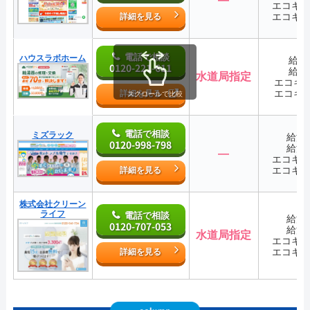
エコキ
エコキ
詳細を見る
電話で相談
ハウスラボホーム
給湯
0120-221-611
給湯
水道局指定
エコキ
エコキ
詳細を見る
スクロールで比較
電話で相談
ミズラック
給湯
0120-998-798
給湯
―
エコキ
エコキ
詳細を見る
株式会社クリーン
ライフ
電話で相談
給湯
0120-707-053
給湯
水道局指定
エコキ
エコキ
詳細を見る