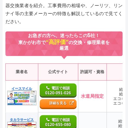
器交換業者を紹介。工事費用の相場や、ノーリツ、リン
ナイ等の主要メーカーの特徴も解説しているので見てく
ださい。
5
お急ぎの方へ、迷ったらこの
社！
“高評価”
東かがわ市で
の交換・修理業者を
厳選
業者名
公式サイト
許認可・資格
電話で相談
イースマイル
給湯
0120-091-026
給湯
水道局指定
エコキ
エコキ
詳細を見る
タカラサービス
電話で相談
給湯
0120-655-080
給湯
―