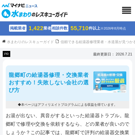
1,422
55,710
掲載業者
業者
相談件数
件以上
※2026年8月時点
水まわりのレスキューガイド
信頼できる給湯器修理業者・水道屋が見つか
PR
最終更新日： 2026.7.21
龍郷町の給湯器修理・交換業者
おすすめ！失敗しない会社の選
び方
◆本ページはアフィリエイトプログラムによる収益を得ています。
お湯が出ない、異音がするといった給湯器トラブル。龍
郷町で修理や交換を依頼するなら、どの業者が良いので
しょうか？この記事では、龍郷町で評判の給湯器交換業