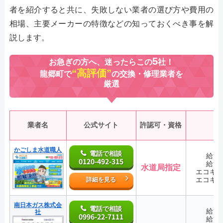
者を紹介すると共に、失敗しない業者の選び方や費用の
相場、主要メーカーの特徴などの知っておくべき事を解
説します。
5
お急ぎの方へ、迷ったらこの
社！
“高評価”
龍郷町で
の交換・修理業者を
厳選
業者名
公式サイト
許認可・資格
かごしま水道職人
電話で相談
給湯
0120-492-315
給湯
水道局指定
エコキ
エコキ
詳細を見る
南日本ガス株式会
電話で相談
給湯
社
0996-22-7111
給湯
―