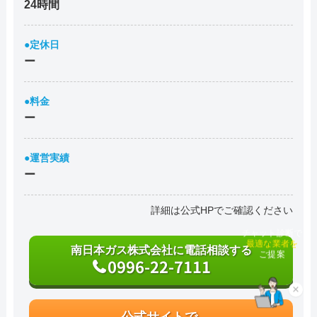
24時間
●定休日
ー
●料金
ー
●運営実績
ー
詳細は公式HPでご確認ください
チャット診断で
最適な業者を
南日本ガス株式会社に電話相談する
ご提案
0996-22-7111
×