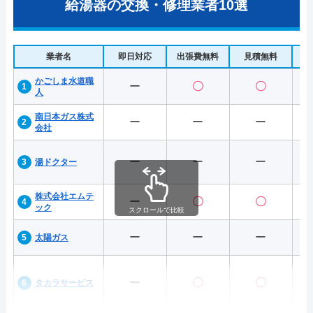
給湯器の交換・修理業者10選
業者名
即日対応
出張費無料
見積無料
水
かごしま水道職
ー
〇
〇
人
南日本ガス株式
ー
ー
ー
会社
ー
ー
ー
湯ドクター
株式会社エムテ
ー
〇
〇
ック
スクロールで比較
ー
ー
ー
太陽ガス
ー
〇
〇
タカラサービス