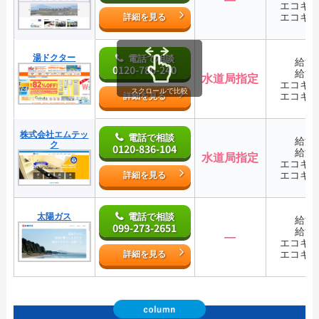
エコキ
エコキ
詳細を見る
湯ドクター
電話で相談
給湯
0120-780-240
給湯
水道局指定
エコキ
スクロールで比較
エコキ
詳細を見る
株式会社エムテッ
電話で相談
給湯
ク
0120-836-104
給湯
水道局指定
エコキ
エコキ
詳細を見る
太陽ガス
電話で相談
給湯
099-273-2651
給湯
―
エコキ
エコキ
詳細を見る