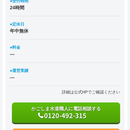
●受付時間
24時間
●定休日
年中無休
●料金
―
●運営実績
―
詳細は公式HPでご確認ください
かごしま水道職人に電話相談する
0120-492-315