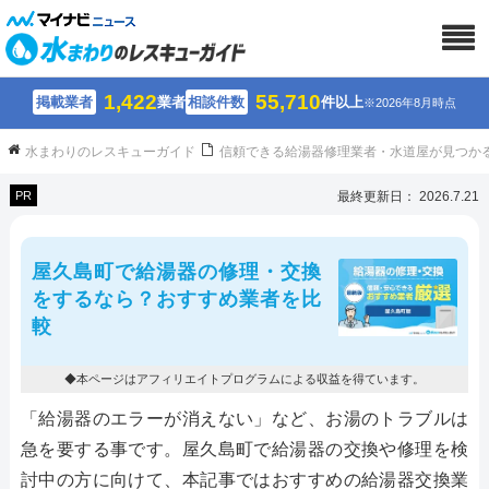
1,422
55,710
掲載業者
業者
相談件数
件以上
※2026年8月時点
水まわりのレスキューガイド
信頼できる給湯器修理業者・水道屋が見つか
PR
最終更新日： 2026.7.21
屋久島町で給湯器の修理・交換
をするなら？おすすめ業者を比
較
◆本ページはアフィリエイトプログラムによる収益を得ています。
「給湯器のエラーが消えない」など、お湯のトラブルは
急を要する事です。屋久島町で給湯器の交換や修理を検
討中の方に向けて、本記事ではおすすめの給湯器交換業