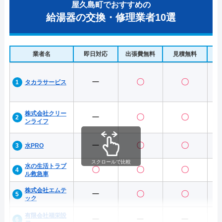
屋久島町でおすすめの
給湯器の交換・修理業者10選
業者名
即日対応
出張費無料
見積無料
水
ー
〇
〇
タカラサービス
株式会社クリー
ー
〇
〇
ンライフ
ー
〇
〇
水PRO
スクロールで比較
水の生活トラブ
〇
〇
〇
ル救急車
株式会社エムテ
ー
〇
〇
ック
有限会社福栄設
ー
ー
ー