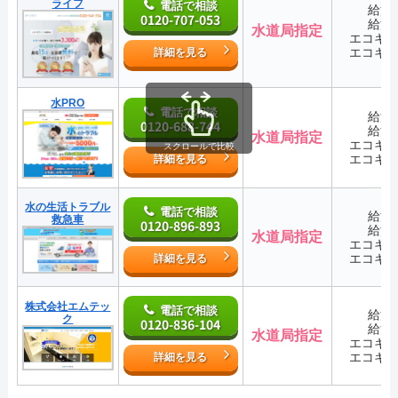
ライフ
電話で相談
給湯
0120-707-053
給湯
水道局指定
エコキ
エコキ
詳細を見る
水PRO
電話で相談
給湯
0120-688-744
給湯
水道局指定
エコキ
スクロールで比較
エコキ
詳細を見る
水の生活トラブル
電話で相談
給湯
救急車
0120-896-893
給湯
水道局指定
エコキ
エコキ
詳細を見る
株式会社エムテッ
電話で相談
給湯
ク
0120-836-104
給湯
水道局指定
エコキ
エコキ
詳細を見る