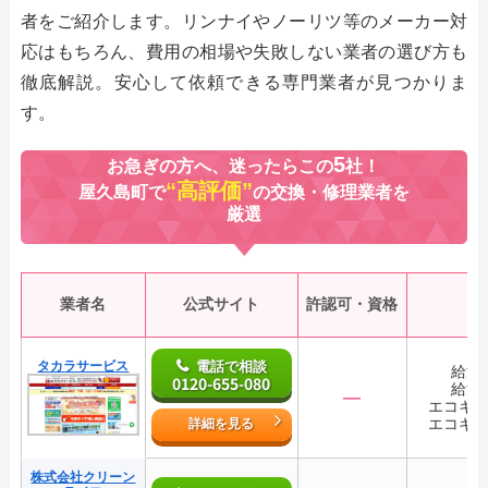
者をご紹介します。リンナイやノーリツ等のメーカー対
応はもちろん、費用の相場や失敗しない業者の選び方も
徹底解説。安心して依頼できる専門業者が見つかりま
す。
5
お急ぎの方へ、迷ったらこの
社！
“高評価”
屋久島町で
の交換・修理業者を
厳選
業者名
公式サイト
許認可・資格
タカラサービス
電話で相談
給湯
0120-655-080
給湯
―
エコキ
エコキ
詳細を見る
株式会社クリーン