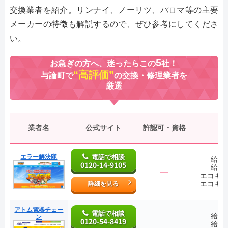
交換業者を紹介。リンナイ、ノーリツ、パロマ等の主要
メーカーの特徴も解説するので、ぜひ参考にしてくださ
い。
5
お急ぎの方へ、迷ったらこの
社！
“高評価”
与論町で
の交換・修理業者を
厳選
業者名
公式サイト
許認可・資格
エラー解決隊
電話で相談
給湯
0120-14-9105
給湯
―
エコキ
エコキ
詳細を見る
アトム電器チェー
電話で相談
給湯
ン
0120-54-8419
給湯
―