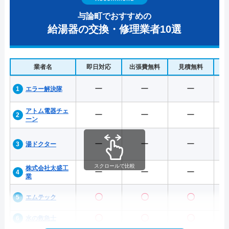
与論町でおすすめの
給湯器の交換・修理業者10選
業者名
即日対応
出張費無料
見積無料
水
ー
ー
ー
エラー解決隊
アトム電器チェ
ー
ー
ー
ーン
ー
ー
ー
湯ドクター
スクロールで比較
株式会社太盛工
ー
ー
ー
業
〇
〇
〇
エムテック
〇
〇
〇
水の救急士