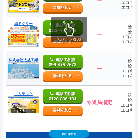
エコキ
エコキ
詳細を見る
湯ドクター
電話で相談
給湯
0120-780-240
給湯
―
エコキ
スクロールで比較
エコキ
詳細を見る
電話で相談
株式会社太盛工業
給湯
099-476-2678
給湯
―
エコキ
エコキ
詳細を見る
電話で相談
エムテック
給湯
0120-836-104
給湯
水道局指定
エコキ
エコキ
詳細を見る