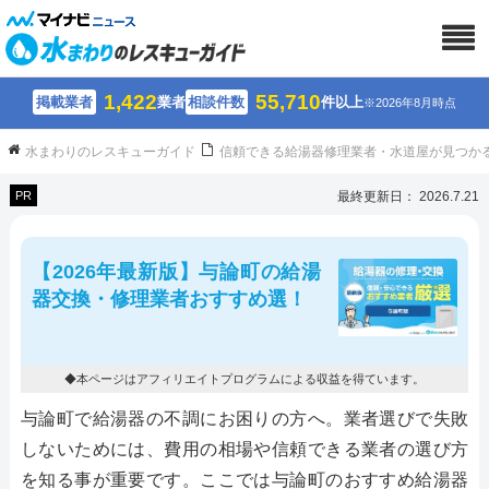
1,422
55,710
掲載業者
業者
相談件数
件以上
※2026年8月時点
水まわりのレスキューガイド
信頼できる給湯器修理業者・水道屋が見つか
PR
最終更新日： 2026.7.21
【2026年最新版】与論町の給湯
器交換・修理業者おすすめ選！
◆本ページはアフィリエイトプログラムによる収益を得ています。
与論町で給湯器の不調にお困りの方へ。業者選びで失敗
しないためには、費用の相場や信頼できる業者の選び方
を知る事が重要です。ここでは与論町のおすすめ給湯器