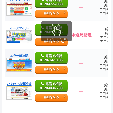
給湯
0120-655-080
給湯
―
エコキ
エコキ
詳細を見る
電話で相談
イースマイル
給湯
0120-091-026
給湯
水道局指定
エコキ
スクロールで比較
エコキ
詳細を見る
エラー解決隊
電話で相談
給湯
0120-14-9105
給湯
―
エコキ
エコキ
詳細を見る
電話で相談
ひまわり水道設備
給湯
0120-868-799
給湯
―
エコキ
エコキ
詳細を見る