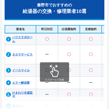
秦野市でおすすめの
給湯器の交換・修理業者10選
業者名
即日対応
出張費無料
見積無料
水
ハウスラボホー
〇
〇
〇
ム
ー
〇
〇
タカラサービス
〇
〇
〇
イースマイル
スクロールで比較
ー
ー
ー
エラー解決隊
ひまわり水道設
ー
〇
〇
備
ー
ー
ー
東京ガス