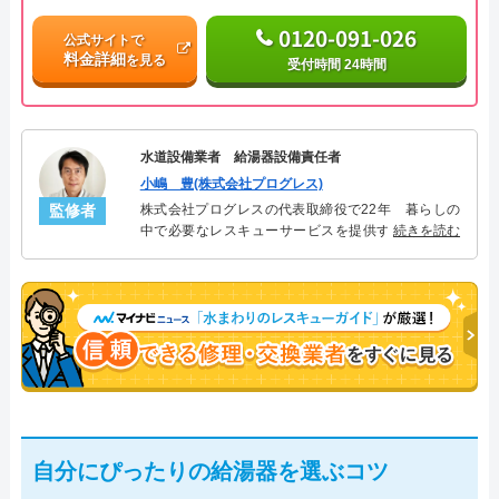
0120-091-026
公式サイトで
料金詳細
を見る
受付時間 24時間
水道設備業者 給湯器設備責任者
小嶋 豊(株式会社プログレス)
監修者
株式会社プログレスの代表取締役で22年 暮らしの
中で必要なレスキューサービスを提供する株式会社
続きを読む
プログレスにて給湯器設備を担当。水回り業務に15
年従事し、累計500件の給湯器関連のトラブルを解
決。多くのお客様に信頼される「給湯器」のスペシ
ャリスト。
自分にぴったりの給湯器を選ぶコツ