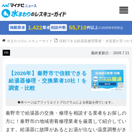
1,422
55,710
掲載業者
業者
相談件数
件以上
※2026年8月時点
水まわりのレスキューガイド
信頼できる給湯器修理業者・水道屋が見つか
PR
最終更新日： 2026.7.21
【2026年】秦野市で信頼できる
給湯器修理・交換業者10社！を
調査・比較
◆本ページはアフィリエイトプログラムによる収益を得ています。
秦野市で給湯器の交換・修理を相談する業者をお探しの
方に！秦野市の地域密着修理業者を厳選して紹介してい
ます。給湯器に故障があるとお湯が出ない温度調整がき