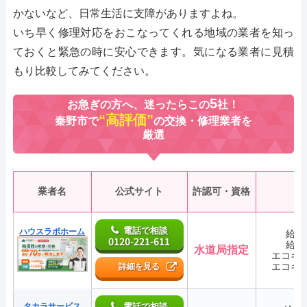
かないなど、日常生活に支障がありますよね。
いち早く修理対応をおこなってくれる地域の業者を知っ
ておくと緊急の時に安心できます。気になる業者に見積
もり比較してみてください。
5
お急ぎの方へ、迷ったらこの
社！
“高評価”
秦野市で
の交換・修理業者を
厳選
業者名
公式サイト
許認可・資格
電話で相談
ハウスラボホーム
給湯
0120-221-611
給湯
水道局指定
エコキ
エコキ
詳細を見る
タカラサービス
電話で相談