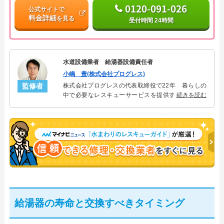
0120-091-026
公式サイトで
料金詳細
を見る
受付時間 24時間
水道設備業者 給湯器設備責任者
小嶋 豊(株式会社プログレス)
監修者
株式会社プログレスの代表取締役で22年 暮らしの
中で必要なレスキューサービスを提供する株式会社
続きを読む
プログレスにて給湯器設備を担当。水回り業務に15
年従事し、累計500件の給湯器関連のトラブルを解
決。多くのお客様に信頼される「給湯器」のスペシ
ャリスト。
給湯器の寿命と交換すべきタイミング