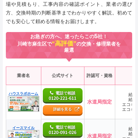
場や見積もり、工事内容の確認ポイント、業者の選び
方、交換時期の判断基準までわかりやすく解説。初めて
でも安心して頼める情報をお届けします。
5
お急ぎの方へ、迷ったらこの
社！
“高評価”
川崎市麻生区で
の交換・修理業者を
厳選
業者名
公式サイト
許認可・資格
電話で相談
ハウスラボホーム
給湯
0120-221-611
給湯
水道局指定
エコキ
エコキ
詳細を見る
電話で相談
イースマイル
給湯
0120-091-026
給湯
水道局指定