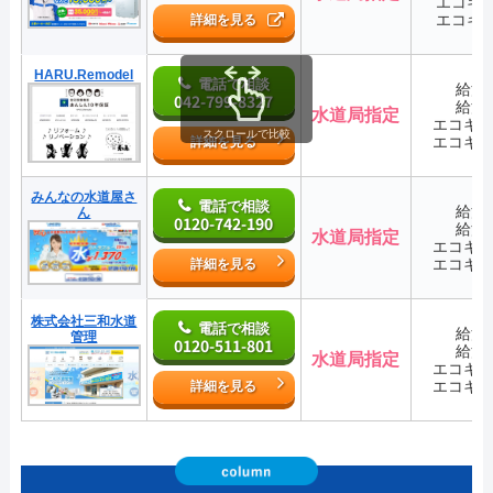
エコキ
エコキ
詳細を見る
HARU.Remodel
電話で相談
給湯
042-799-8327
給湯
水道局指定
エコキ
スクロールで比較
エコキ
詳細を見る
みんなの水道屋さ
電話で相談
給湯
ん
0120-742-190
給湯
水道局指定
エコキ
エコキ
詳細を見る
株式会社三和水道
電話で相談
給湯
管理
0120-511-801
給湯
水道局指定
エコキ
エコキ
詳細を見る