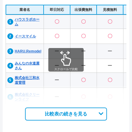
業者名
即日対応
出張費無料
見積無料
水
ハウスラボホー
〇
〇
〇
ム
〇
〇
〇
イースマイル
ー
ー
ー
HARU.Remodel
みんなの水道屋
ー
ー
ー
さん
スクロールで比較
株式会社三和水
ー
〇
〇
道管理
株式会社クリー
ー
〇
〇
ンライフ
比較表の続きを見る