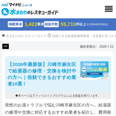
1,422
55,710
掲載業者
業者
相談件数
件以上
※2026年8月時点
水まわりのレスキューガイド
信頼できる給湯器修理業者・水道屋が見つか
PR
最終更新日： 2026.7.21
【2026年最新版】川崎市麻生区
で給湯器の修理・交換を検討中
の方へ｜信頼できるおすすめ業
者10選！
◆本ページはアフィリエイトプログラムによる収益を得ています。
突然のお湯トラブルで悩む川崎市麻生区の方へ。給湯器
の修理や交換に対応するおすすめ業者を紹介し、費用相