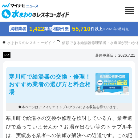
1,422
55,710
掲載業者
業者
相談件数
件以上
※2026年8月時点
水まわりのレスキューガイド
信頼できる給湯器修理業者・水道屋が見つか
PR
最終更新日： 2026.7.21
寒川町で給湯器の交換・修理！
おすすめ業者の選び方と料金相
場
◆本ページはアフィリエイトプログラムによる収益を得ています。
寒川町で給湯器の交換や修理を検討している方、業者選
びで迷っていませんか？お湯が出ない等のトラブル事
は、実績ある業者への依頼が解決への近道です。この記