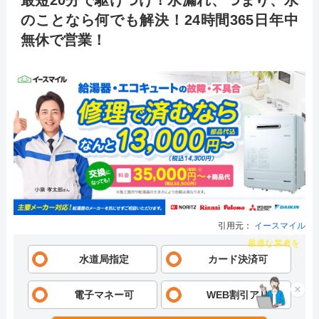
最短20分で駆けつけ！水漏れ、つまり、水
のことなら何でも解決！24時間365日年中
無休で営業！
引用元：
イースマイル
チャット診断で
最適な業者を
水道局指定
カード決済可
ご提案
×
電子マネー可
WEB割引アリ