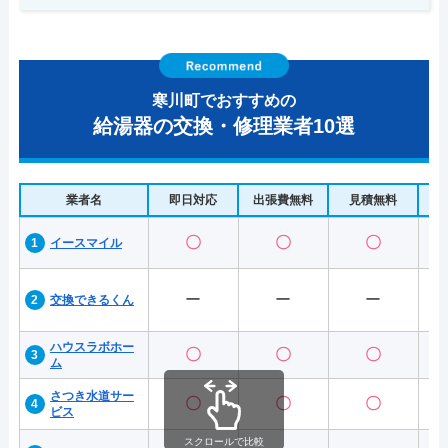
寒川町でおすすめの
給湯器の交換・修理業者10選
業者名
即日対応
出張費無料
見積無料
水
〇
〇
〇
イースマイル
ー
ー
ー
交換できるくん
ハウスラボホー
〇
〇
〇
ム
さつき水道サー
〇
〇
〇
ビス
スクロールで比較