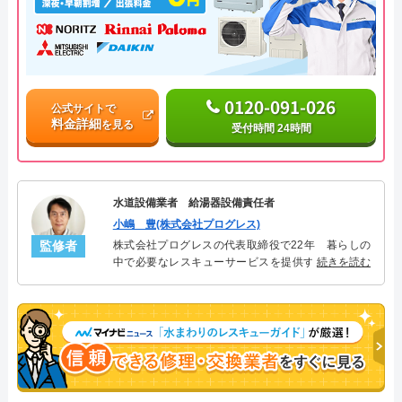
0120-091-026
公式サイトで
料金詳細
を見る
受付時間 24時間
水道設備業者 給湯器設備責任者
小嶋 豊(株式会社プログレス)
監修者
株式会社プログレスの代表取締役で22年 暮らしの
中で必要なレスキューサービスを提供する株式会社
続きを読む
プログレスにて給湯器設備を担当。水回り業務に15
年従事し、累計500件の給湯器関連のトラブルを解
決。多くのお客様に信頼される「給湯器」のスペシ
ャリスト。