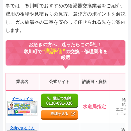
事では、寒川町でおすすめの給湯器交換業者をご紹介。
費用の相場や見積もりの見方、選び方のポイントを解説
し、ガス給湯器の工事を安心して任せられる先をご案内
します。
5
お急ぎの方へ、迷ったらこの
社！
“高評価”
寒川町で
の交換・修理業者を
厳選
業者名
公式サイト
許認可・資格
電話で相談
イースマイル
給湯
0120-091-026
給湯
水道局指定
エコキ
エコキ
詳細を見る
交換できるくん
給湯