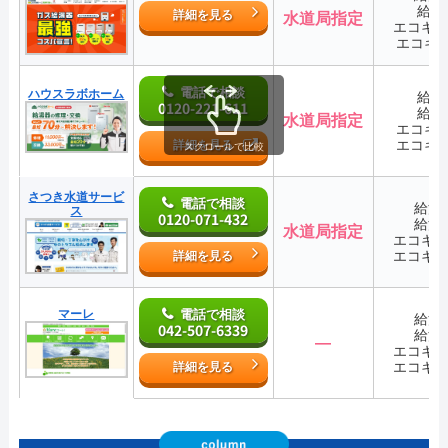
給湯
詳細を見る
水道局指定
エコキ
エコキ
電話で相談
ハウスラボホーム
給湯
0120-221-611
給湯
水道局指定
エコキ
エコキ
詳細を見る
スクロールで比較
さつき水道サービ
電話で相談
給湯
ス
0120-071-432
給湯
水道局指定
エコキ
エコキ
詳細を見る
マーレ
電話で相談
給湯
042-507-6339
給湯
―
エコキ
エコキ
詳細を見る