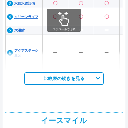
〇
〇
〇
水郷水道設備
〇
〇
〇
クリーンライフ
スクロールで比較
ー
ー
ー
大湯館
アクアステーシ
ー
ー
ー
ョン
比較表の続きを見る
イースマイル