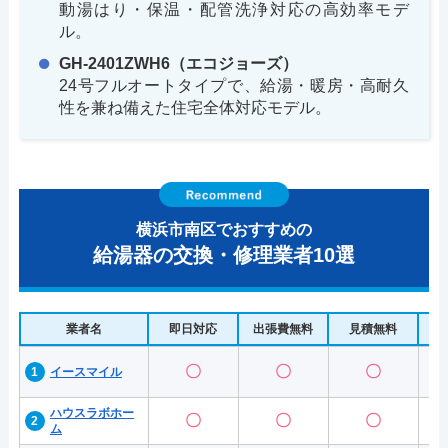
動湯はり・保温・配管洗浄対応の高効率モデ
ル。
GH-2401ZWH6（エコジョーズ）
24号フルオートタイプで、給湯・暖房・高耐久
性を兼ね備えた住宅全体対応モデル。
横浜市南区でおすすめの
給湯器の交換・修理業者10選
業者名
即日対応
出張費無料
見積無料
水
〇
〇
〇
イースマイル
ハウスラボホー
〇
〇
〇
ム