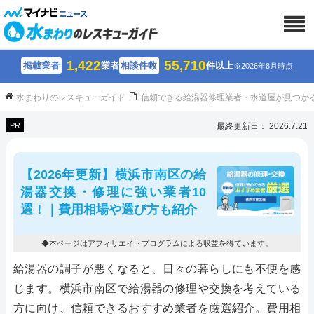
1,422
55,710
掲載業者
業者
相談件数
件以上
※2026年8月時点
水まわりのレスキューガイド
信頼できる給湯器修理業者・水道屋が見つか
PR
最終更新日： 2026.7.21
【2026年更新】横浜市南区の給
湯器交換・修理に強い業者10
選！｜費用相場や選び方も紹介
◆本ページはアフィリエイトプログラムによる収益を得ています。
給湯器の調子が悪くなると、日々の暮らしにも不便を感
じます。横浜市南区で給湯器の修理や交換を考えている
方に向け、信頼できるおすすめ業者を厳選紹介。費用相