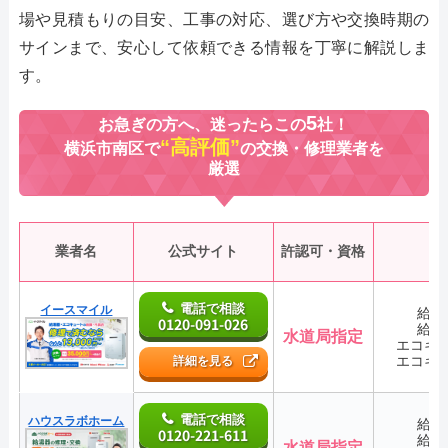
場や見積もりの目安、工事の対応、選び方や交換時期の
サインまで、安心して依頼できる情報を丁寧に解説しま
す。
5
お急ぎの方へ、迷ったらこの
社！
“高評価”
横浜市南区で
の交換・修理業者を
厳選
業者名
公式サイト
許認可・資格
電話で相談
イースマイル
給湯
0120-091-026
給湯
水道局指定
エコキ
エコキ
詳細を見る
電話で相談
ハウスラボホーム
給湯
0120-221-611
給湯
水道局指定