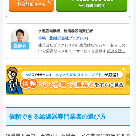
料金詳細
を見る
受付時間 24時間
水道設備業者 給湯器設備責任者
小嶋 豊(株式会社プログレス)
監修者
株式会社プログレスの代表取締役で22年 暮らしの
中で必要なレスキューサービスを提供する株式会社
続きを読む
プログレスにて給湯器設備を担当。水回り業務に15
年従事し、累計500件の給湯器関連のトラブルを解
決。多くのお客様に信頼される「給湯器」のスペシ
ャリスト。
信頼できる給湯器専門業者の選び方
給湯器トラブルが発生した場合、どの業者に依頼するの