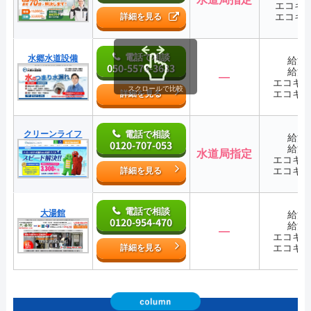
エコキ
エコキ
詳細を見る
電話で相談
水郷水道設備
給湯
050-5578-3683
給湯
―
エコキ
スクロールで比較
エコキ
詳細を見る
クリーンライフ
電話で相談
給湯
0120-707-053
給湯
水道局指定
エコキ
エコキ
詳細を見る
電話で相談
大湯館
給湯
0120-954-470
給湯
―
エコキ
エコキ
詳細を見る