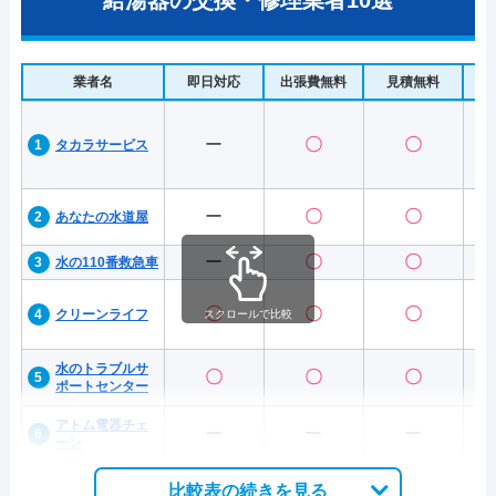
給湯器の交換・修理業者10選
業者名
即日対応
出張費無料
見積無料
水
ー
〇
〇
タカラサービス
ー
〇
〇
あなたの水道屋
ー
〇
〇
水の110番救急車
〇
〇
〇
クリーンライフ
スクロールで比較
水のトラブルサ
〇
〇
〇
ポートセンター
アトム電器チェ
ー
ー
ー
ーン
比較表の続きを見る