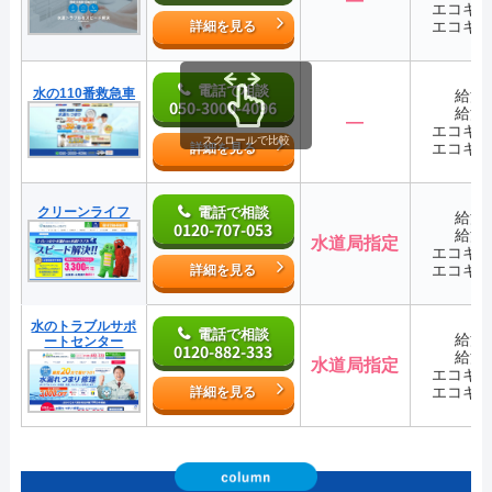
エコキ
エコキ
詳細を見る
電話で相談
水の110番救急車
給湯
050-3000-4096
給湯
―
エコキ
スクロールで比較
エコキ
詳細を見る
クリーンライフ
電話で相談
給湯
0120-707-053
給湯
水道局指定
エコキ
エコキ
詳細を見る
水のトラブルサポ
電話で相談
給湯
ートセンター
0120-882-333
給湯
水道局指定
エコキ
エコキ
詳細を見る