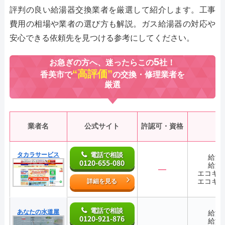
評判の良い給湯器交換業者を厳選して紹介します。工事
費用の相場や業者の選び方も解説。ガス給湯器の対応や
安心できる依頼先を見つける参考にしてください。
5
お急ぎの方へ、迷ったらこの
社！
“高評価”
香美市で
の交換・修理業者を
厳選
業者名
公式サイト
許認可・資格
タカラサービス
電話で相談
給湯
0120-655-080
給湯
―
エコキ
エコキ
詳細を見る
電話で相談
あなたの水道屋
給湯
0120-921-876
給湯
―