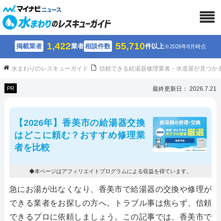
1,422
55,710
掲載業者
業者
相談件数
件以上
※2026年8月時点
水まわりのレスキューガイド
信頼できる給湯器修理業者・水道屋が見つか
PR
最終更新日： 2026.7.21
【2026年】香美市の給湯器交換
はどこに頼む？おすすめ修理業
者を比較
◆本ページはアフィリエイトプログラムによる収益を得ています。
急にお湯が出なくなり、香美市で給湯器の交換や修理が
できる業者をお探しの方へ。トラブル事は焦らず、信頼
できるプロに依頼しましょう。この記事では、香美市で