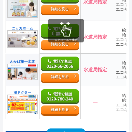
水道局指定
エコキ
エコキ
詳細を見る
ニッカホーム
電話で相談
給湯
店舗ごと
給湯
水道局指定
エコキ
スクロールで比較
エコキ
詳細を見る
電話で相談
わかば第一水道
給湯
0120-66-2066
給湯
水道局指定
エコキ
エコキ
詳細を見る
湯ドクター
電話で相談
給湯
0120-780-240
給湯
―
エコキ
エコキ
詳細を見る