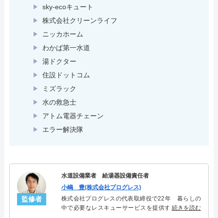
sky-ecoキュート
株式会社クリーンライフ
ニッカホーム
わかば第一水道
湯ドクター
住設ドットコム
ミズラック
水の救急士
アトム電器チェーン
エラー解決隊
水道設備業者 給湯器設備責任者
小嶋 豊(株式会社プログレス)
監修者
株式会社プログレスの代表取締役で22年 暮らしの
中で必要なレスキューサービスを提供する株式会社
続きを読む
プログレスにて給湯器設備を担当。水回り業務に15