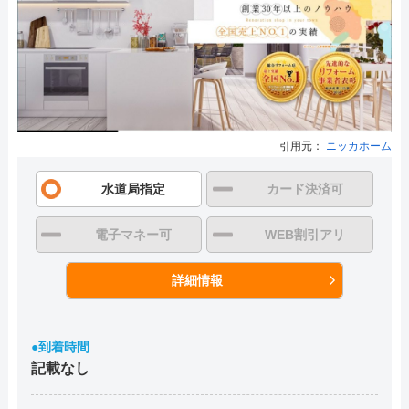
引用元：
ニッカホーム
水道局指定
カード決済可
電子マネー可
WEB割引アリ
詳細情報
●到着時間
記載なし