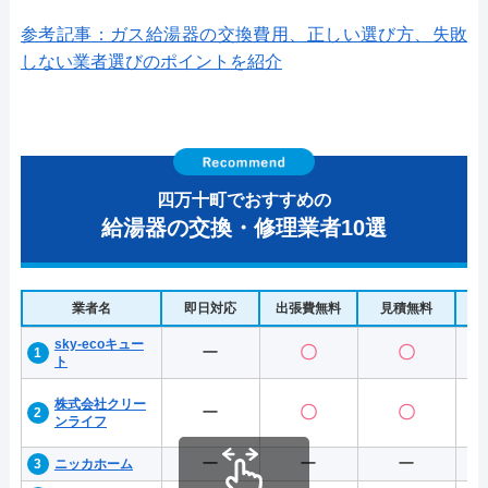
参考記事：ガス給湯器の交換費用、正しい選び方、失敗
しない業者選びのポイントを紹介
四万十町でおすすめの
給湯器の交換・修理業者10選
業者名
即日対応
出張費無料
見積無料
水
sky-ecoキュー
ー
〇
〇
ト
株式会社クリー
ー
〇
〇
ンライフ
ー
ー
ー
ニッカホーム