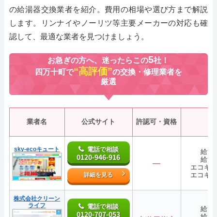
の給湯器交換業者を紹介。費用の相場や選び方まで解説
します。リンナイやノーリツ等主要メーカーの対応も確
認して、最適な業者を見つけましょう。
5
お急ぎの方へ、迷ったらこの
社！
“高評価”
四万十町で
の交換・修理業者を
厳選
業者名
公式サイト
許認可・資格
sky-ecoキュート
電話で相談
給湯
0120-946-916
給湯
―
エコキ
エコキ
詳細を見る
株式会社クリーン
ライフ
電話で相談
給湯
0120-707-053
給湯