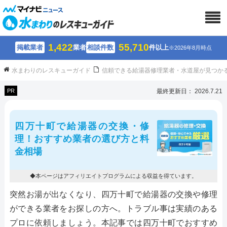
1,422
55,710
掲載業者
業者
相談件数
件以上
※2026年8月時点
水まわりのレスキューガイド
信頼できる給湯器修理業者・水道屋が見つか
PR
最終更新日： 2026.7.21
四万十町で給湯器の交換・修
理！おすすめ業者の選び方と料
金相場
◆本ページはアフィリエイトプログラムによる収益を得ています。
突然お湯が出なくなり、四万十町で給湯器の交換や修理
ができる業者をお探しの方へ。トラブル事は実績のある
プロに依頼しましょう。本記事では四万十町でおすすめ