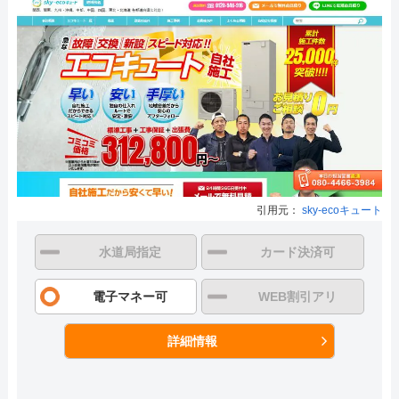
引用元：
sky-ecoキュート
水道局指定
カード決済可
電子マネー可
WEB割引アリ
詳細情報