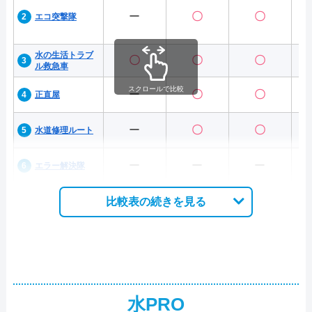
ー
〇
〇
エコ突撃隊
水の生活トラブ
〇
〇
〇
ル救急車
スクロールで比較
ー
〇
〇
正直屋
ー
〇
〇
水道修理ルート
ー
ー
ー
エラー解決隊
比較表の続きを見る
水PRO