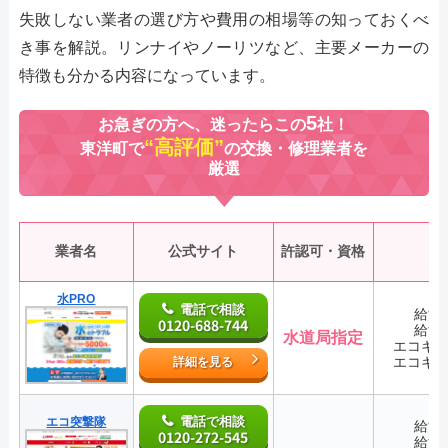
失敗しない業者の選び方や費用の相場等の知っておくべ
き事を解説。リンナイやノーリツなど、主要メーカーの
特徴も分かる内容になっています。
5
お急ぎの方へ、迷ったらこの
社！
“高評価”
東洋町で
の交換・修理業者を
厳選
業者名
公式サイト
許認可・資格
水PRO
電話で相談
給湯
0120-688-744
給湯
水道局指定
エコキ
エコキ
詳細を見る
電話で相談
エコ突撃隊
給湯
0120-272-545
給湯