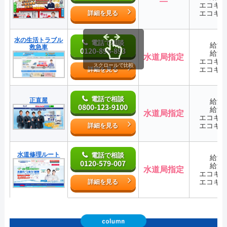
―
エコキ
エコキ
詳細を見る
水の生活トラブル
電話で相談
給湯
救急車
0120-896-893
給湯
水道局指定
エコキ
スクロールで比較
エコキ
詳細を見る
電話で相談
正直屋
給湯
0800-123-9100
給湯
水道局指定
エコキ
エコキ
詳細を見る
水道修理ルート
電話で相談
給湯
0120-579-007
給湯
水道局指定
エコキ
エコキ
詳細を見る