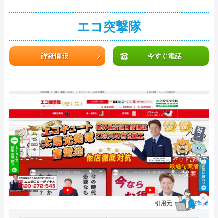
エコ突撃隊
詳細情報
今すぐ電話
チャット診断で
最適な業者を
ご提案
×
引用元：
エコ突撃隊