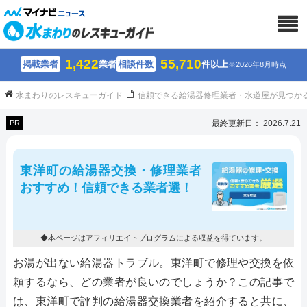
1,422
55,710
掲載業者
業者
相談件数
件以上
※2026年8月時点
水まわりのレスキューガイド
信頼できる給湯器修理業者・水道屋が見つか
PR
最終更新日： 2026.7.21
東洋町の給湯器交換・修理業者
おすすめ！信頼できる業者選！
◆本ページはアフィリエイトプログラムによる収益を得ています。
お湯が出ない給湯器トラブル。東洋町で修理や交換を依
頼するなら、どの業者が良いのでしょうか？この記事で
は、東洋町で評判の給湯器交換業者を紹介すると共に、