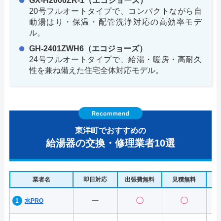
GX-H2000ZR-1（エコジョーズ）
20号フルオートタイプで、コンパクトながら自
動湯はり・保温・配管洗浄対応の高効率モデ
ル。
GH-2401ZWH6（エコジョーズ）
24号フルオートタイプで、給湯・暖房・高耐久
性を兼ね備えた住宅全体対応モデル。
東洋町でおすすめの
給湯器の交換・修理業者10選
業者名
即日対応
出張費無料
見積無料
水
ー
〇
〇
水PRO