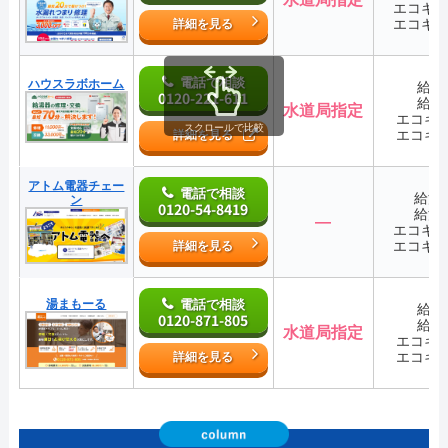
エコキ
エコキ
詳細を見る
電話で相談
ハウスラボホーム
給湯
0120-221-611
給湯
水道局指定
エコキ
スクロールで比較
エコキ
詳細を見る
アトム電器チェー
電話で相談
給湯
ン
0120-54-8419
給湯
―
エコキ
エコキ
詳細を見る
湯まもーる
電話で相談
給湯
0120-871-805
給湯
水道局指定
エコキ
エコキ
詳細を見る