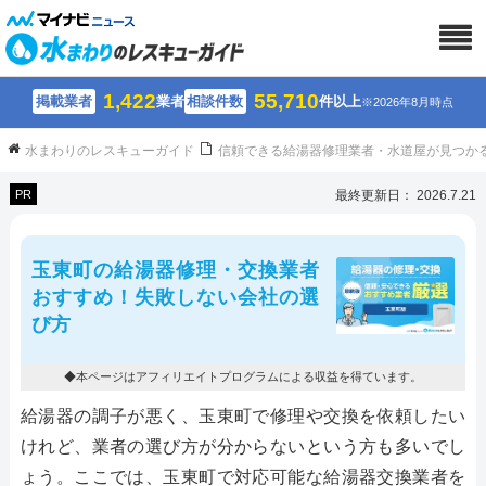
1,422
55,710
掲載業者
業者
相談件数
件以上
※2026年8月時点
水まわりのレスキューガイド
信頼できる給湯器修理業者・水道屋が見つか
PR
最終更新日： 2026.7.21
玉東町の給湯器修理・交換業者
おすすめ！失敗しない会社の選
び方
◆本ページはアフィリエイトプログラムによる収益を得ています。
給湯器の調子が悪く、玉東町で修理や交換を依頼したい
けれど、業者の選び方が分からないという方も多いでし
ょう。ここでは、玉東町で対応可能な給湯器交換業者を