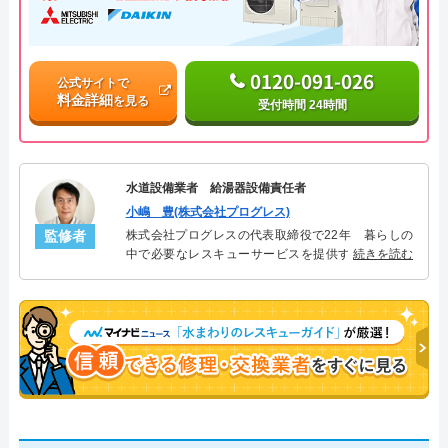
0120-091-026
公式サイトで
料金詳細
を見る
受付時間 24時間
水道設備業者 給湯器設備責任者
小嶋 豊(株式会社プログレス)
監修者
株式会社プログレスの代表取締役で22年 暮らしの
中で必要なレスキューサービスを提供する株式会社
続きを読む
プログレスにて給湯器設備を担当。水回り業務に15
年従事し、累計500件の給湯器関連のトラブルを解
決。多くのお客様に信頼される「給湯器」のスペシ
ャリスト。