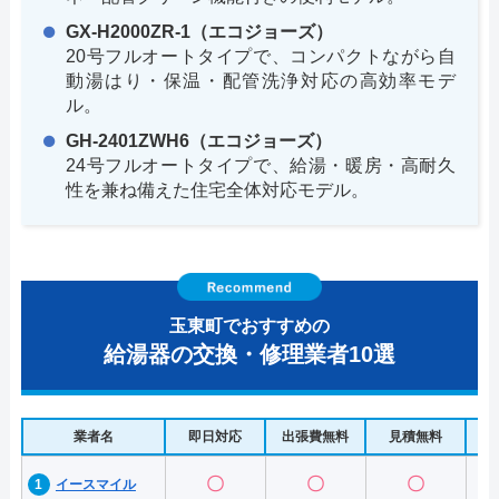
GX-H2000ZR-1（エコジョーズ）
20号フルオートタイプで、コンパクトながら自
動湯はり・保温・配管洗浄対応の高効率モデ
ル。
GH-2401ZWH6（エコジョーズ）
24号フルオートタイプで、給湯・暖房・高耐久
性を兼ね備えた住宅全体対応モデル。
玉東町でおすすめの
給湯器の交換・修理業者10選
業者名
即日対応
出張費無料
見積無料
水
〇
〇
〇
イースマイル