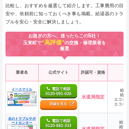
比較し、おすすめを厳選して紹介します。工事費用の目
安や、依頼前に知っておくべき事も掲載。給湯器のトラ
ブルを安心・安全に解決しましょう。
5
お急ぎの方へ、迷ったらこの
社！
“高評価”
玉東町で
の交換・修理業者を
厳選
業者名
公式サイト
許認可・資格
電話で相談
イースマイル
給湯
0120-091-026
給湯
水道局指定
エコキ
エコキ
詳細を見る
水のトラブルサポ
電話で相談
給湯
ートセンター
0120-882-333
給湯
水道局指定