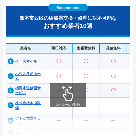
熊本市西区の給湯器交換・修理に対応可能な
おすすめ業者10選
業者名
即日対応
出張費無料
見積無料
水
〇
〇
〇
イースマイル
ハウスラボホー
〇
〇
〇
ム
福岡水道修理サ
ー
〇
〇
ービス
株式会社本山設
ー
ー
ー
スクロールで比較
備
アトム電器チェ
ー
ー
ー
ーン
ー
ー
ー
オクト・ミライ