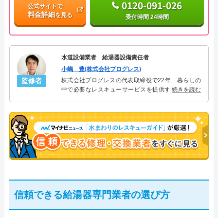
0120-091-026
公式サイトで
料金詳細
を見る
受付時間 24時間
水道設備業者 給湯器設備責任者
小嶋 豊(株式会社プログレス)
監修者
株式会社プログレスの代表取締役で22年 暮らしの
中で必要なレスキューサービスを提供する株式会社
続きを読む
プログレスにて給湯器設備を担当。水回り業務に15
年従事し、累計500件の給湯器関連のトラブルを解
決。多くのお客様に信頼される「給湯器」のスペシ
ャリスト。
信頼できる給湯器専門業者の選び方