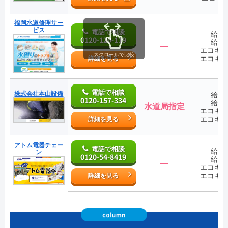
福岡水道修理サー
ビス
電話で相談
給湯
0120-120-119
給湯
―
エコキ
スクロールで比較
エコキ
詳細を見る
電話で相談
株式会社本山設備
給湯
0120-157-334
給湯
水道局指定
エコキ
エコキ
詳細を見る
アトム電器チェー
電話で相談
給湯
ン
0120-54-8419
給湯
―
エコキ
エコキ
詳細を見る