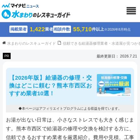
1,422
55,710
掲載業者
業者
相談件数
件以上
※2026年8月時点
水まわりのレスキューガイド
信頼できる給湯器修理業者・水道屋が見つか
PR
最終更新日： 2026.7.21
【2026年版】給湯器の修理・交
換はどこに頼む？熊本市西区お
すすめ業者10選！
◆本ページはアフィリエイトプログラムによる収益を得ています。
お湯が出ない日常は、小さなストレスでも大きく感じま
す。熊本市西区で給湯器の修理や交換を検討する方に、
信頼できるおすすめ業者を厳選紹介。費用や見積、工事