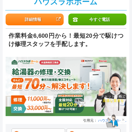
ハウスラボホーム
詳細情報
今すぐ電話
作業料金6,600円から！最短20分で駆けつ
け修理スタッフを手配します。
チャット診断で
最適な業者を
ご提案
引用元：
ハウスラボホーム
×