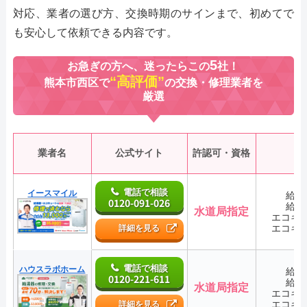
対応、業者の選び方、交換時期のサインまで、初めてで
も安心して依頼できる内容です。
5
お急ぎの方へ、迷ったらこの
社！
“高評価”
熊本市西区で
の交換・修理業者を
厳選
業者名
公式サイト
許認可・資格
電話で相談
イースマイル
給湯
0120-091-026
給湯
水道局指定
エコキ
エコキ
詳細を見る
電話で相談
ハウスラボホーム
給湯
0120-221-611
給湯
水道局指定
エコキ
エコキ
詳細を見る