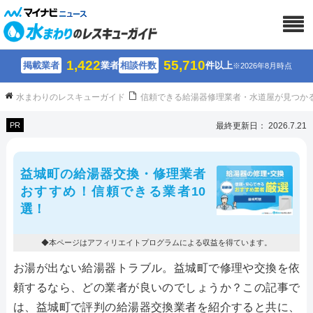
1,422
55,710
掲載業者
業者
相談件数
件以上
※2026年8月時点
水まわりのレスキューガイド
信頼できる給湯器修理業者・水道屋が見つか
PR
最終更新日： 2026.7.21
益城町の給湯器交換・修理業者
おすすめ！信頼できる業者10
選！
◆本ページはアフィリエイトプログラムによる収益を得ています。
お湯が出ない給湯器トラブル。益城町で修理や交換を依
頼するなら、どの業者が良いのでしょうか？この記事で
は、益城町で評判の給湯器交換業者を紹介すると共に、