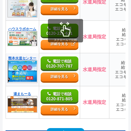
水道局指定
エコキ
エコキ
詳細を見る
電話で相談
ハウスラボホーム
給湯
0120-221-611
給湯
水道局指定
エコキ
スクロールで比較
エコキ
詳細を見る
熊本水道センター
電話で相談
給湯
0120-707-787
給湯
水道局指定
エコキ
エコキ
詳細を見る
湯まもーる
電話で相談
給湯
0120-871-805
給湯
水道局指定
エコキ
エコキ
詳細を見る