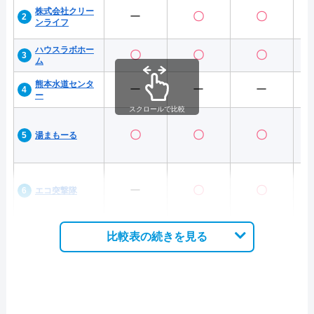
株式会社クリー
ー
〇
〇
ンライフ
ハウスラボホー
〇
〇
〇
ム
熊本水道センタ
ー
ー
ー
ー
スクロールで比較
〇
〇
〇
湯まもーる
ー
〇
〇
エコ突撃隊
比較表の続きを見る