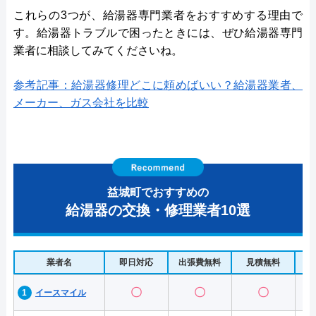
これらの3つが、給湯器専門業者をおすすめする理由で
す。給湯器トラブルで困ったときには、ぜひ給湯器専門
業者に相談してみてくださいね。
参考記事：給湯器修理どこに頼めばいい？給湯器業者、
メーカー、ガス会社を比較
益城町でおすすめの
給湯器の交換・修理業者10選
業者名
即日対応
出張費無料
見積無料
水
〇
〇
〇
イースマイル