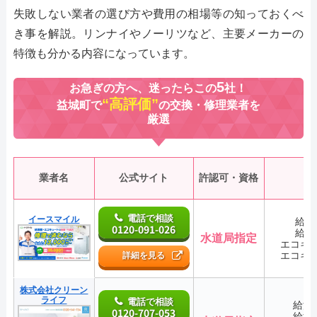
失敗しない業者の選び方や費用の相場等の知っておくべ
き事を解説。リンナイやノーリツなど、主要メーカーの
特徴も分かる内容になっています。
5
お急ぎの方へ、迷ったらこの
社！
“高評価”
益城町で
の交換・修理業者を
厳選
業者名
公式サイト
許認可・資格
電話で相談
イースマイル
給湯
0120-091-026
給湯
水道局指定
エコキ
エコキ
詳細を見る
株式会社クリーン
ライフ
電話で相談
給湯
0120-707-053
給湯