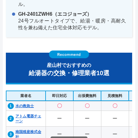
ル。
GH-2401ZWH6（エコジョーズ）
24号フルオートタイプで、給湯・暖房・高耐久
性を兼ね備えた住宅全体対応モデル。
産山村でおすすめの
給湯器の交換・修理業者10選
業者名
即日対応
出張費無料
見積無料
水
〇
〇
〇
水の救急士
アトム電器チェ
ー
ー
ー
ーン
南国殖産株式会
ー
ー
ー
社