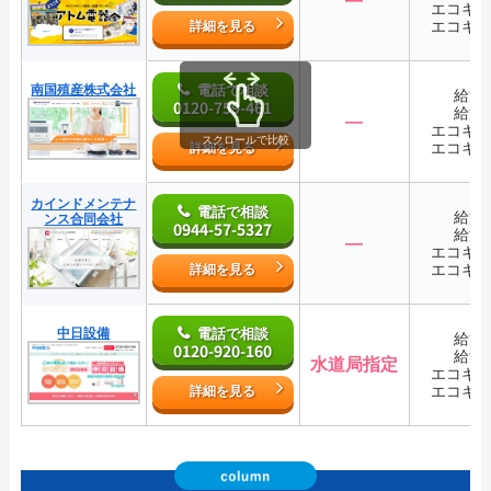
エコキ
エコキ
詳細を見る
南国殖産株式会社
電話で相談
給湯
0120-759-461
給湯
―
エコキ
スクロールで比較
エコキ
詳細を見る
カインドメンテナ
電話で相談
給湯
ンス合同会社
0944-57-5327
給湯
―
エコキ
エコキ
詳細を見る
中日設備
電話で相談
給湯
0120-920-160
給湯
水道局指定
エコキ
エコキ
詳細を見る