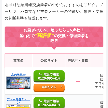
応可能な給湯器交換業者の中からおすすめをご紹介。ノ
ーリツ、パロマなど主要メーカーの特徴や、修理・交換
の判断基準も解説します。
5
お急ぎの方へ、迷ったらこの
社！
“高評価”
産山村で
の交換・修理業者を
厳選
業者名
公式サイト
許認可・資格
電話で相談
水の救急士
給湯
0120-995-414
給湯
―
エコキ
エコキ
詳細を見る
アトム電器チェー
電話で相談
給湯
ン
0120-54-8419
給湯
―