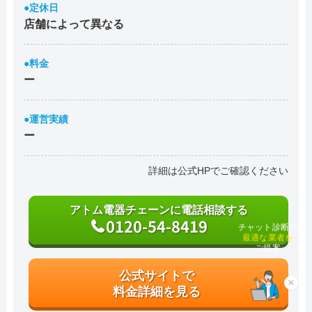
●定休日
店舗によって異なる
●料金
ー
●運営実績
ー
詳細は公式HPでご確認ください
アトム電器チェーンに電話相談する
0120-54-8419
チャット診断で
最適な業者を
ご提案
公式サイトで
×
料金詳細を見る