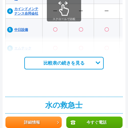
カインドメンテ
ー
ー
ー
ナンス合同会社
スクロールで比較
〇
〇
〇
中日設備
〇
〇
〇
エムテック
比較表の続きを見る
水の救急士
詳細情報
今すぐ電話