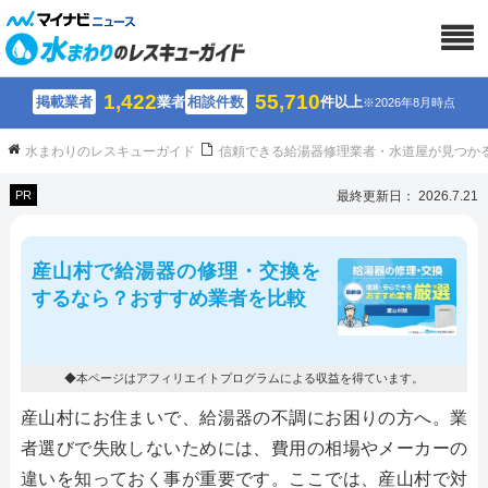
1,422
55,710
掲載業者
業者
相談件数
件以上
※2026年8月時点
水まわりのレスキューガイド
信頼できる給湯器修理業者・水道屋が見つか
PR
最終更新日： 2026.7.21
産山村で給湯器の修理・交換を
するなら？おすすめ業者を比較
◆本ページはアフィリエイトプログラムによる収益を得ています。
産山村にお住まいで、給湯器の不調にお困りの方へ。業
者選びで失敗しないためには、費用の相場やメーカーの
違いを知っておく事が重要です。ここでは、産山村で対