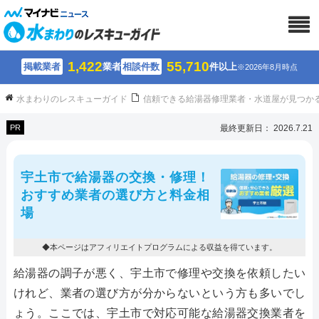
1,422
55,710
掲載業者
業者
相談件数
件以上
※2026年8月時点
水まわりのレスキューガイド
信頼できる給湯器修理業者・水道屋が見つか
PR
最終更新日： 2026.7.21
宇土市で給湯器の交換・修理！
おすすめ業者の選び方と料金相
場
◆本ページはアフィリエイトプログラムによる収益を得ています。
給湯器の調子が悪く、宇土市で修理や交換を依頼したい
けれど、業者の選び方が分からないという方も多いでし
ょう。ここでは、宇土市で対応可能な給湯器交換業者を