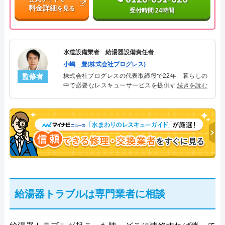
料金詳細
を見る
受付時間 24時間
水道設備業者 給湯器設備責任者
小嶋 豊(株式会社プログレス)
監修者
株式会社プログレスの代表取締役で22年 暮らしの
中で必要なレスキューサービスを提供する株式会社
続きを読む
プログレスにて給湯器設備を担当。水回り業務に15
年従事し、累計500件の給湯器関連のトラブルを解
決。多くのお客様に信頼される「給湯器」のスペシ
ャリスト。
給湯器トラブルは専門業者に相談