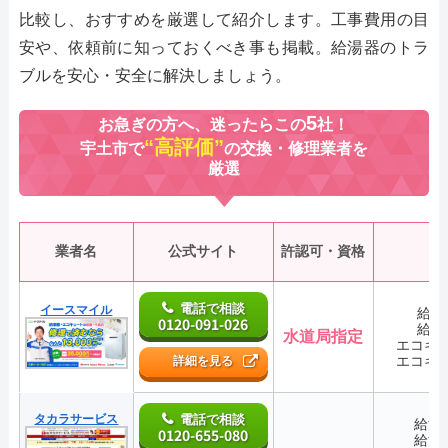
比較し、おすすめを厳選して紹介します。工事費用の目
安や、依頼前に知っておくべき事も掲載。給湯器のトラ
ブルを安心・安全に解決しましょう。
5
お急ぎの方へ、迷ったらこの
社！
“高評価”
宇土市で
の交換・修理業者を
厳選
業者名
公式サイト
許認可・資格
電話で相談
イースマイル
給湯
0120-091-026
給湯
水道局指定
エコキ
エコキ
詳細を見る
タカラサービス
電話で相談
給湯
0120-655-080
給湯
―