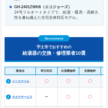
GH-2401ZWH6（エコジョーズ）
24号フルオートタイプで、給湯・暖房・高耐久
性を兼ね備えた住宅全体対応モデル。
宇土市でおすすめの
給湯器の交換・修理業者10選
業者名
即日対応
出張費無料
見積無料
水
〇
〇
〇
イースマイル
ー
〇
〇
タカラサービス