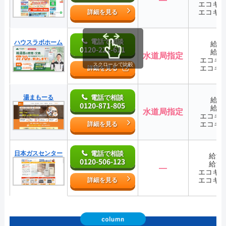
エコキ
エコキ
詳細を見る
電話で相談
ハウスラボホーム
給湯
0120-221-611
給湯
水道局指定
エコキ
スクロールで比較
エコキ
詳細を見る
湯まもーる
電話で相談
給湯
0120-871-805
給湯
水道局指定
エコキ
エコキ
詳細を見る
日本ガスセンター
電話で相談
給湯
0120-506-123
給湯
―
エコキ
エコキ
詳細を見る