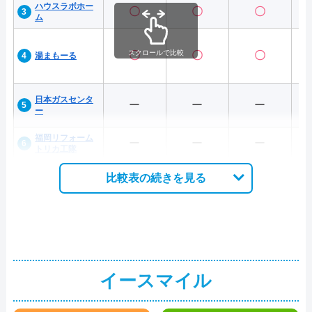
ハウスラボホー
〇
〇
〇
ム
スクロールで比較
〇
〇
〇
湯まもーる
日本ガスセンタ
ー
ー
ー
ー
福岡リフォーム
ー
ー
ー
トリカ工隊
比較表の続きを見る
イースマイル