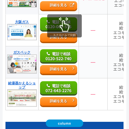
エコキ
エコキ
詳細を見る
大阪ガス
電話で相談
給湯
0120-000-555
給湯
―
エコキ
スクロールで比較
エコキ
詳細を見る
ガスペック
電話で相談
給湯
0120-522-740
給湯
―
エコキ
エコキ
詳細を見る
給湯器かえるショ
電話で相談
給湯
ップ
072-643-2276
給湯
―
エコキ
エコキ
詳細を見る