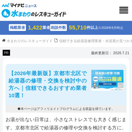
1,422
55,710
掲載業者
業者
相談件数
件以上
※2026年8月時点
水まわりのレスキューガイド
信頼できる給湯器修理業者・水道屋が見つか
PR
最終更新日： 2026.7.21
【2026年最新版】京都市北区で
給湯器の修理・交換を検討中の
方へ｜信頼できるおすすめ業者
10選！
◆本ページはアフィリエイトプログラムによる収益を得ています。
お湯が出ない日常は、小さなストレスでも大きく感じま
す。京都市北区で給湯器の修理や交換を検討する方に、