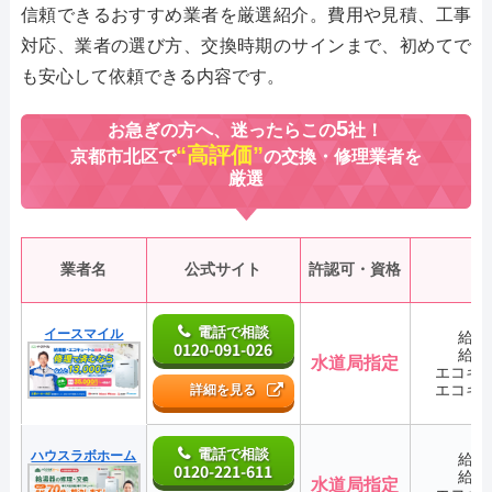
信頼できるおすすめ業者を厳選紹介。費用や見積、工事
対応、業者の選び方、交換時期のサインまで、初めてで
も安心して依頼できる内容です。
5
お急ぎの方へ、迷ったらこの
社！
“高評価”
京都市北区で
の交換・修理業者を
厳選
業者名
公式サイト
許認可・資格
電話で相談
イースマイル
給湯
0120-091-026
給湯
水道局指定
エコキ
エコキ
詳細を見る
電話で相談
ハウスラボホーム
給湯
0120-221-611
給湯
水道局指定