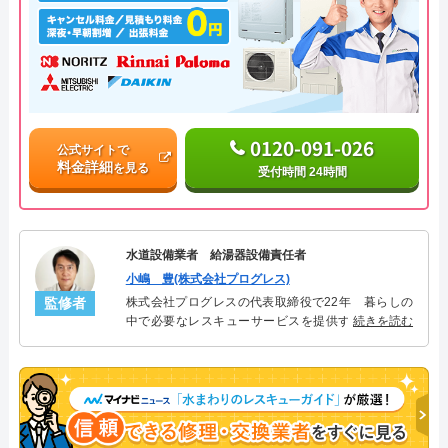
0120-091-026
公式サイトで
料金詳細
を見る
受付時間 24時間
水道設備業者 給湯器設備責任者
小嶋 豊(株式会社プログレス)
監修者
株式会社プログレスの代表取締役で22年 暮らしの
中で必要なレスキューサービスを提供する株式会社
続きを読む
プログレスにて給湯器設備を担当。水回り業務に15
年従事し、累計500件の給湯器関連のトラブルを解
決。多くのお客様に信頼される「給湯器」のスペシ
ャリスト。