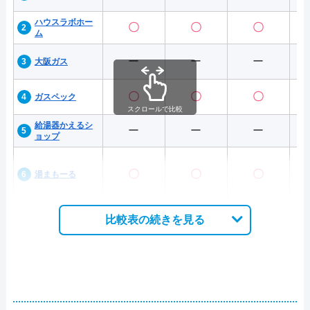
ハウスラボホー
〇
〇
〇
ム
ー
ー
ー
大阪ガス
〇
〇
〇
ガスペック
スクロールで比較
給湯器かえるシ
ー
ー
ー
ョップ
〇
〇
〇
湯まもーる
比較表の続きを見る