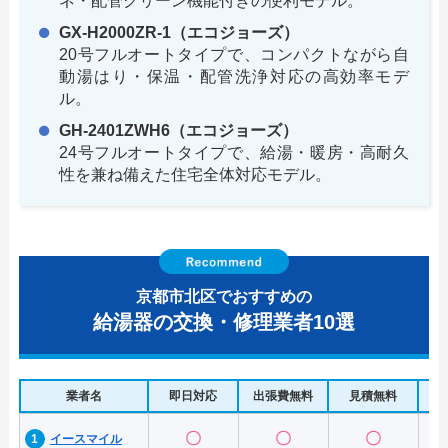
ネ・配管クリーン機能付きの便利モデル。
GX-H2000ZR-1（エコジョーズ）
20号フルオートタイプで、コンパクトながら自
動湯はり・保温・配管洗浄対応の高効率モデ
ル。
GH-2401ZWH6（エコジョーズ）
24号フルオートタイプで、給湯・暖房・高耐久
性を兼ね備えた住宅全体対応モデル。
京都市北区でおすすめの
給湯器の交換・修理業者10選
業者名
即日対応
出張費無料
見積無料
水
〇
〇
〇
イースマイル