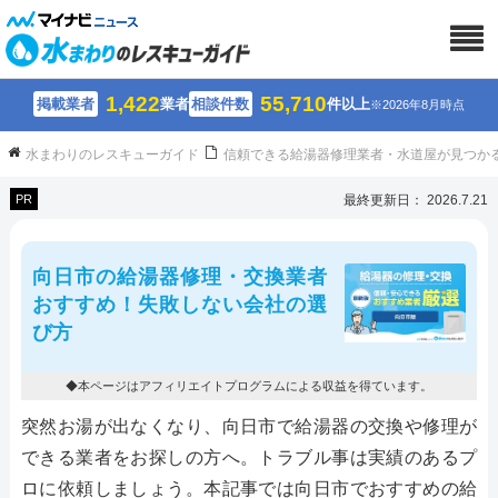
1,422
55,710
掲載業者
業者
相談件数
件以上
※2026年8月時点
水まわりのレスキューガイド
信頼できる給湯器修理業者・水道屋が見つか
PR
最終更新日： 2026.7.21
向日市の給湯器修理・交換業者
おすすめ！失敗しない会社の選
び方
◆本ページはアフィリエイトプログラムによる収益を得ています。
突然お湯が出なくなり、向日市で給湯器の交換や修理が
できる業者をお探しの方へ。トラブル事は実績のあるプ
ロに依頼しましょう。本記事では向日市でおすすめの給