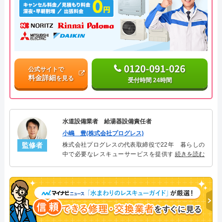
0120-091-026
公式サイトで
料金詳細
を見る
受付時間 24時間
水道設備業者 給湯器設備責任者
小嶋 豊(株式会社プログレス)
監修者
株式会社プログレスの代表取締役で22年 暮らしの
中で必要なレスキューサービスを提供する株式会社
続きを読む
プログレスにて給湯器設備を担当。水回り業務に15
年従事し、累計500件の給湯器関連のトラブルを解
決。多くのお客様に信頼される「給湯器」のスペシ
ャリスト。