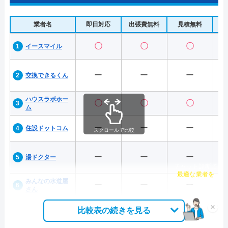
業者名
即日対応
出張費無料
見積無料
水
〇
〇
〇
イースマイル
ー
ー
ー
交換できるくん
ハウスラボホー
〇
〇
〇
ム
ー
ー
ー
住設ドットコム
スクロールで比較
ー
ー
ー
湯ドクター
チャット診断で
最適な業者を
みんなの水道屋
ー
ー
ー
ご提案
さん
×
比較表の続きを見る