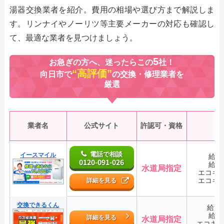
湯器交換業者を紹介。費用の相場や選び方まで解説しま
す。リンナイやノーリツ等主要メーカーの対応も確認し
て、最適な業者を見つけましょう。
5
お急ぎの方へ、迷ったらこの
社！
“高評価”
向日市で
の交換・修理業者を
厳選
業者名
公式サイト
許認可・資格
電話で相談
イースマイル
給湯
0120-091-026
給湯
水道局指定
エコキ
エコキ
詳細を見る
交換できるくん
給湯
給湯
詳細を見る
水道局指定
エコキ