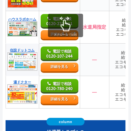
エコキ
電話で相談
ハウスラボホーム
給湯
0120-221-611
給湯
水道局指定
エコキ
エコキ
詳細を見る
スクロールで比較
住設ドットコム
電話で相談
給湯
0120-107-244
給湯
―
エコキ
エコキ
詳細を見る
湯ドクター
電話で相談
給湯
0120-780-240
給湯
―
エコキ
エコキ
詳細を見る