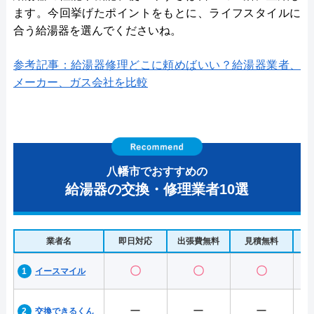
ます。今回挙げたポイントをもとに、ライフスタイルに
合う給湯器を選んでくださいね。
参考記事：給湯器修理どこに頼めばいい？給湯器業者、
メーカー、ガス会社を比較
八幡市でおすすめの
給湯器の交換・修理業者10選
業者名
即日対応
出張費無料
見積無料
水
〇
〇
〇
イースマイル
ー
ー
ー
交換できるくん