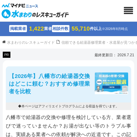
1,422
55,710
掲載業者
業者
相談件数
件以上
※2026年8月時点
水まわりのレスキューガイド
信頼できる給湯器修理業者・水道屋が見つか
PR
最終更新日： 2026.7.21
【2026年】八幡市の給湯器交換
はどこに頼む？おすすめ修理業
者を比較
◆本ページはアフィリエイトプログラムによる収益を得ています。
八幡市で給湯器の交換や修理を検討している方、業者選
びで迷っていませんか？お湯が出ない等のトラブル事
は、実績ある業者への依頼が解決への近道です。この記