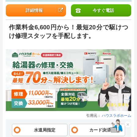
詳細情報
今すぐ電話
作業料金6,600円から！最短20分で駆けつ
け修理スタッフを手配します。
チャット診断で
最適な業者を
ご提案
引用元：
ハウスラボホーム
×
水道局指定
カード決済可