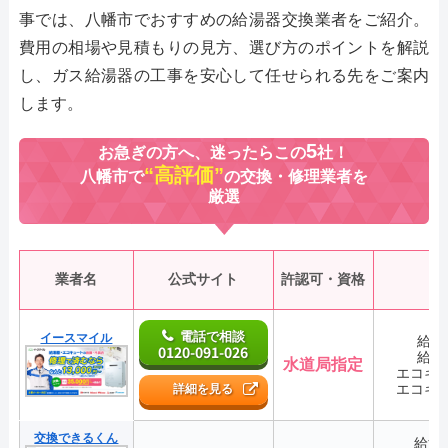
事では、八幡市でおすすめの給湯器交換業者をご紹介。
費用の相場や見積もりの見方、選び方のポイントを解説
し、ガス給湯器の工事を安心して任せられる先をご案内
します。
5
お急ぎの方へ、迷ったらこの
社！
“高評価”
八幡市で
の交換・修理業者を
厳選
業者名
公式サイト
許認可・資格
電話で相談
イースマイル
給湯
0120-091-026
給湯
水道局指定
エコキ
エコキ
詳細を見る
交換できるくん
給湯