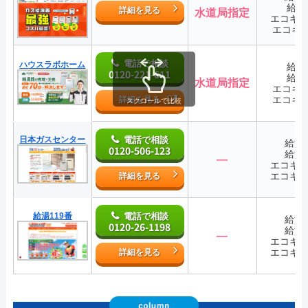
給湯
詳細を見る
水道局指定
エコキ
エコキ
電話で相談
ハウスラボホーム
給湯
0120-221-611
給湯
水道局指定
エコキ
エコキ
詳細を見る
スクロールで比較
日本ガスセンター
電話で相談
給湯
0120-506-123
給湯
―
エコキ
エコキ
詳細を見る
給湯119番
電話で相談
給湯
0120-26-1198
給湯
―
エコキ
エコキ
詳細を見る