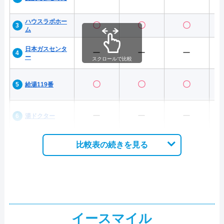
ハウスラボホー
〇
〇
〇
ム
日本ガスセンタ
ー
ー
ー
ー
スクロールで比較
〇
〇
〇
給湯119番
ー
ー
ー
湯ドクター
比較表の続きを見る
イースマイル