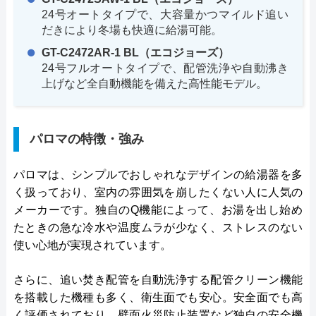
24号オートタイプで、大容量かつマイルド追い
だきにより冬場も快適に給湯可能。
GT-C2472AR-1 BL（エコジョーズ）
24号フルオートタイプで、配管洗浄や自動沸き
上げなど全自動機能を備えた高性能モデル。
パロマの特徴・強み
パロマは、シンプルでおしゃれなデザインの給湯器を多
く扱っており、室内の雰囲気を崩したくない人に人気の
メーカーです。独自のQ機能によって、お湯を出し始め
たときの急な冷水や温度ムラが少なく、ストレスのない
使い心地が実現されています。
さらに、追い焚き配管を自動洗浄する配管クリーン機能
を搭載した機種も多く、衛生面でも安心。安全面でも高
く評価されており、壁面火災防止装置など独自の安全機