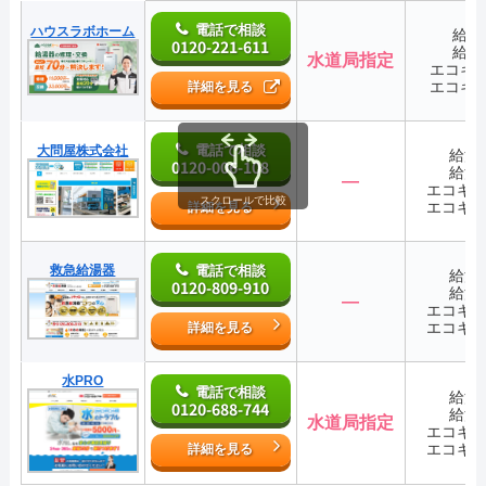
電話で相談
ハウスラボホーム
給湯
0120-221-611
給湯
水道局指定
エコキ
エコキ
詳細を見る
電話で相談
大問屋株式会社
給湯
0120-006-108
給湯
―
エコキ
スクロールで比較
エコキ
詳細を見る
救急給湯器
電話で相談
給湯
0120-809-910
給湯
―
エコキ
エコキ
詳細を見る
水PRO
電話で相談
給湯
0120-688-744
給湯
水道局指定
エコキ
エコキ
詳細を見る