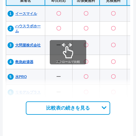
業者名
即日対応
出張費無料
見積無料
水
〇
〇
〇
イースマイル
ハウスラボホー
〇
〇
〇
ム
ー
〇
〇
大問屋株式会社
ー
〇
〇
救急給湯器
スクロールで比較
ー
〇
〇
水PRO
ー
〇
〇
リモデルプラス
比較表の続きを見る