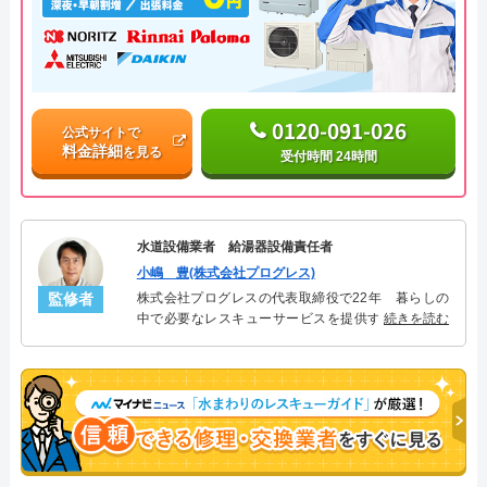
0120-091-026
公式サイトで
料金詳細
を見る
受付時間 24時間
水道設備業者 給湯器設備責任者
小嶋 豊(株式会社プログレス)
監修者
株式会社プログレスの代表取締役で22年 暮らしの
中で必要なレスキューサービスを提供する株式会社
続きを読む
プログレスにて給湯器設備を担当。水回り業務に15
年従事し、累計500件の給湯器関連のトラブルを解
決。多くのお客様に信頼される「給湯器」のスペシ
ャリスト。