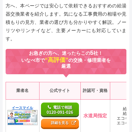
方へ、本ページでは安心して依頼できるおすすめの給湯
器交換業者を紹介します。気になる工事費用の相場や見
積もりの見方、業者の選び方も分かりやすく解説。ノー
リツやリンナイなど、主要メーカーにも対応していま
す。
5
お急ぎの方へ、迷ったらこの
社！
“高評価”
いなべ市で
の交換・修理業者を
厳選
業者名
公式サイト
許認可・資格
電話で相談
イースマイル
給湯
0120-091-026
給湯
水道局指定
エコキ
エコキ
詳細を見る