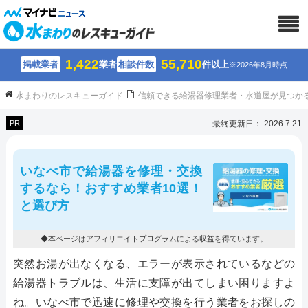
1,422
55,710
掲載業者
業者
相談件数
件以上
※2026年8月時点
水まわりのレスキューガイド
信頼できる給湯器修理業者・水道屋が見つか
PR
最終更新日： 2026.7.21
いなべ市で給湯器を修理・交換
するなら！おすすめ業者10選！
と選び方
◆本ページはアフィリエイトプログラムによる収益を得ています。
突然お湯が出なくなる、エラーが表示されているなどの
給湯器トラブルは、生活に支障が出てしまい困りますよ
ね。いなべ市で迅速に修理や交換を行う業者をお探しの