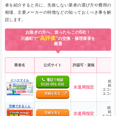
者を紹介すると共に、失敗しない業者の選び方や費用の
相場、主要メーカーの特徴などの知っておくべき事を解
説します。
5
お急ぎの方へ、迷ったらこの
社！
“高評価”
川越町で
の交換・修理業者を
厳選
業者名
公式サイト
許認可・資格
電話で相談
イースマイル
給湯
0120-091-026
給湯
水道局指定
エコキ
エコキ
詳細を見る
交換できるくん
給湯
給湯
詳細を見る
水道局指定
エコキ