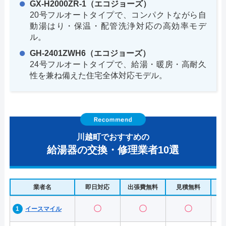
GX-H2000ZR-1（エコジョーズ）
20号フルオートタイプで、コンパクトながら自
動湯はり・保温・配管洗浄対応の高効率モデ
ル。
GH-2401ZWH6（エコジョーズ）
24号フルオートタイプで、給湯・暖房・高耐久
性を兼ね備えた住宅全体対応モデル。
川越町でおすすめの
給湯器の交換・修理業者10選
業者名
即日対応
出張費無料
見積無料
水
〇
〇
〇
イースマイル