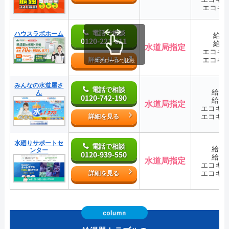
エコキ
電話で相談
ハウスラボホーム
給湯
0120-221-611
給湯
水道局指定
エコキ
エコキ
詳細を見る
スクロールで比較
みんなの水道屋さ
電話で相談
給湯
ん
0120-742-190
給湯
水道局指定
エコキ
エコキ
詳細を見る
水廻りサポートセ
電話で相談
給湯
ンター
0120-939-550
給湯
水道局指定
エコキ
エコキ
詳細を見る