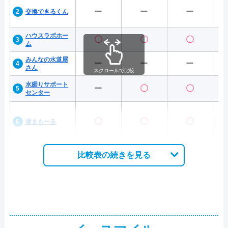
ー
ー
ー
交換できるくん
ハウスラボホー
〇
〇
〇
ム
みんなの水道屋
ー
ー
ー
さん
スクロールで比較
水廻りサポート
ー
〇
〇
センター
〇
〇
〇
湯まもーる
比較表の続きを見る