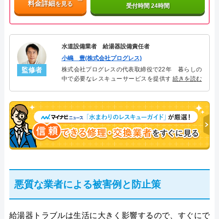
料金詳細
を見る
受付時間 24時間
水道設備業者 給湯器設備責任者
小嶋 豊(株式会社プログレス)
監修者
株式会社プログレスの代表取締役で22年 暮らしの
中で必要なレスキューサービスを提供する株式会社
続きを読む
プログレスにて給湯器設備を担当。水回り業務に15
年従事し、累計500件の給湯器関連のトラブルを解
決。多くのお客様に信頼される「給湯器」のスペシ
ャリスト。
悪質な業者による被害例と防止策
給湯器トラブルは生活に大きく影響するので、すぐにで