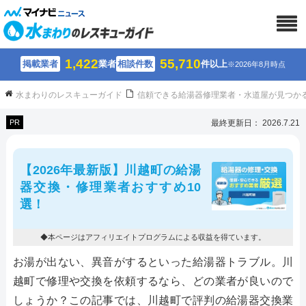
1,422
55,710
掲載業者
業者
相談件数
件以上
※2026年8月時点
水まわりのレスキューガイド
信頼できる給湯器修理業者・水道屋が見つか
PR
最終更新日： 2026.7.21
【2026年最新版】川越町の給湯
器交換・修理業者おすすめ10
選！
◆本ページはアフィリエイトプログラムによる収益を得ています。
お湯が出ない、異音がするといった給湯器トラブル。川
越町で修理や交換を依頼するなら、どの業者が良いので
しょうか？この記事では、川越町で評判の給湯器交換業