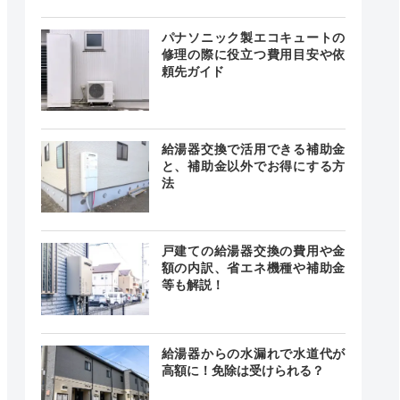
0～18:00
曜（工事
記載なし
み可）・
パナソニック製エコキュートの
曜・祝日
修理の際に役立つ費用目安や依
頼先ガイド
0～17:00
･4土曜／
記載なし
日曜
給湯器交換で活用できる補助金
と、補助金以外でお得にする方
法
時間365日
対応
最短20分
戸建ての給湯器交換の費用や金
中無休
額の内訳、省エネ機種や補助金
等も解説！
給湯器からの水漏れで水道代が
24時間
高額に！免除は受けられる？
最短15分
中無休