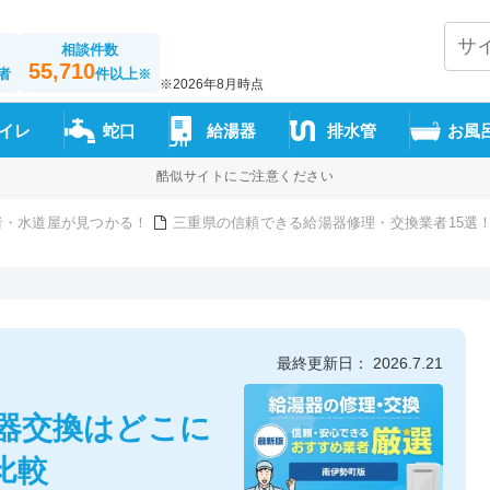
相談件数
55,710
者
件以上
※
※2026年8月時点
イレ
蛇口
給湯器
排水管
お風
酷似サイトにご注意ください
者・水道屋が見つかる！
三重県の信頼できる給湯器修理・交換業者15選
最終更新日： 2026.7.21
湯器交換はどこに
比較