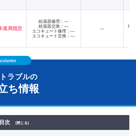
給湯器修理：―
給湯器交換：―
8:0
水道局指定
―
エコキュート修理：―
エコキュート交換：―
器トラブルの
立ち情報
目次
[閉じる]