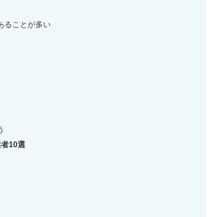
あることが多い
う
者10選