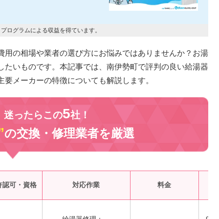
トプログラムによる収益を得ています。
費用の相場や業者の選び方にお悩みではありませんか？お湯
したいものです。本記事では、南伊勢町で評判の良い給湯器
主要メーカーの特徴についても解説します。
5
、迷ったらこの
社！
”
の交換・修理業者を
厳選
受
許認可・資格
対応作業
料金