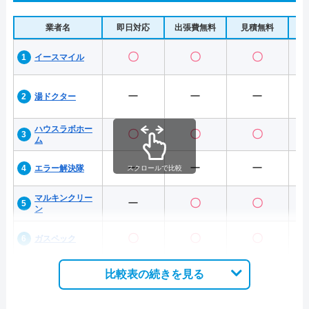
業者名
即日対応
出張費無料
見積無料
水
〇
〇
〇
イースマイル
ー
ー
ー
湯ドクター
ハウスラボホー
〇
〇
〇
ム
ー
ー
ー
エラー解決隊
スクロールで比較
マルキンクリー
ー
〇
〇
ン
〇
〇
〇
ガスペック
比較表の続きを見る