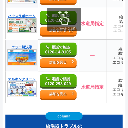
電話で相談
ハウスラボホーム
給湯
0120-221-611
給湯
水道局指定
エコキ
スクロールで比較
エコキ
詳細を見る
エラー解決隊
電話で相談
給湯
0120-14-9105
給湯
―
エコキ
エコキ
詳細を見る
電話で相談
マルキンクリーン
給湯
0120-298-049
給湯
水道局指定
エコキ
エコキ
詳細を見る
給湯器トラブルの