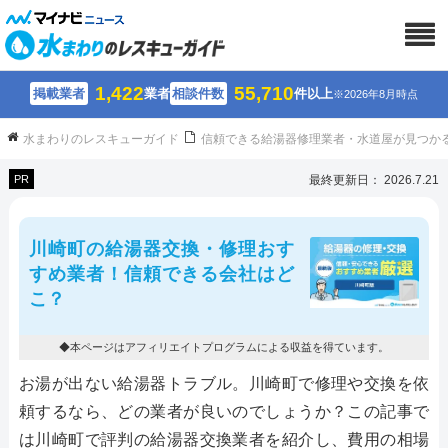
1,422
55,710
掲載業者
業者
相談件数
件以上
※2026年8月時点
水まわりのレスキューガイド
信頼できる給湯器修理業者・水道屋が見つか
PR
最終更新日： 2026.7.21
川崎町の給湯器交換・修理おす
すめ業者！信頼できる会社はど
こ？
◆本ページはアフィリエイトプログラムによる収益を得ています。
お湯が出ない給湯器トラブル。川崎町で修理や交換を依
頼するなら、どの業者が良いのでしょうか？この記事で
は川崎町で評判の給湯器交換業者を紹介し、費用の相場