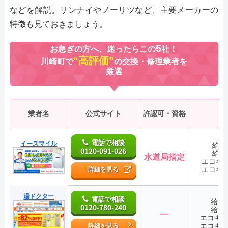
などを解説。リンナイやノーリツなど、主要メーカーの
特徴も見ておきましょう。
5
お急ぎの方へ、迷ったらこの
社！
“高評価”
川崎町で
の交換・修理業者を
厳選
業者名
公式サイト
許認可・資格
電話で相談
イースマイル
給湯
0120-091-026
給湯
水道局指定
エコキ
エコキ
詳細を見る
湯ドクター
電話で相談
給湯
0120-780-240
給湯
―
エコキ
エコキ
詳細を見る