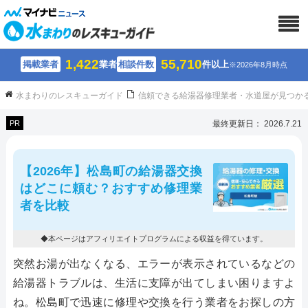
1,422
55,710
掲載業者
業者
相談件数
件以上
※2026年8月時点
水まわりのレスキューガイド
信頼できる給湯器修理業者・水道屋が見つか
PR
最終更新日： 2026.7.21
【2026年】松島町の給湯器交換
はどこに頼む？おすすめ修理業
者を比較
◆本ページはアフィリエイトプログラムによる収益を得ています。
突然お湯が出なくなる、エラーが表示されているなどの
給湯器トラブルは、生活に支障が出てしまい困りますよ
ね。松島町で迅速に修理や交換を行う業者をお探しの方