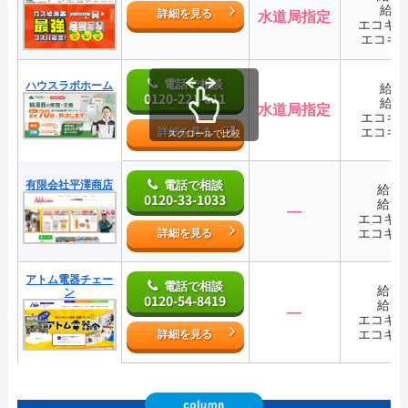
給湯
詳細を見る
水道局指定
エコキ
エコキ
電話で相談
ハウスラボホーム
給湯
0120-221-611
給湯
水道局指定
エコキ
エコキ
詳細を見る
スクロールで比較
有限会社平澤商店
電話で相談
給湯
0120-33-1033
給湯
―
エコキ
エコキ
詳細を見る
アトム電器チェー
電話で相談
給湯
ン
0120-54-8419
給湯
―
エコキ
エコキ
詳細を見る