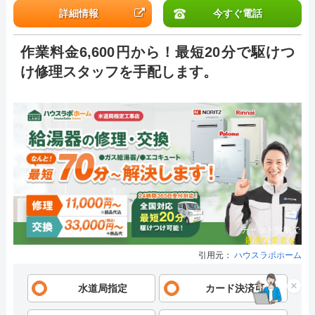
詳細情報
今すぐ電話
作業料金6,600円から！最短20分で駆けつ
け修理スタッフを手配します。
チャット診断で
最適な業者を
引用元：
ハウスラボホーム
ご提案
水道局指定
カード決済可
×