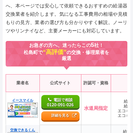
へ、本ページでは安心して依頼できるおすすめの給湯器
交換業者を紹介します。気になる工事費用の相場や見積
もりの見方、業者の選び方も分かりやすく解説。ノーリ
ツやリンナイなど、主要メーカーにも対応しています。
5
お急ぎの方へ、迷ったらこの
社！
“高評価”
松島町で
の交換・修理業者を
厳選
業者名
公式サイト
許認可・資格
電話で相談
イースマイル
給湯
0120-091-026
給湯
水道局指定
エコキ
エコキ
詳細を見る
交換できるくん
給湯