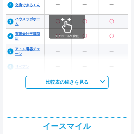
ー
ー
ー
交換できるくん
ハウスラボホー
〇
〇
〇
ム
有限会社平澤商
〇
〇
〇
スクロールで比較
店
アトム電器チェ
ー
ー
ー
ーン
ー
ー
ー
リペアン
比較表の続きを見る
イースマイル