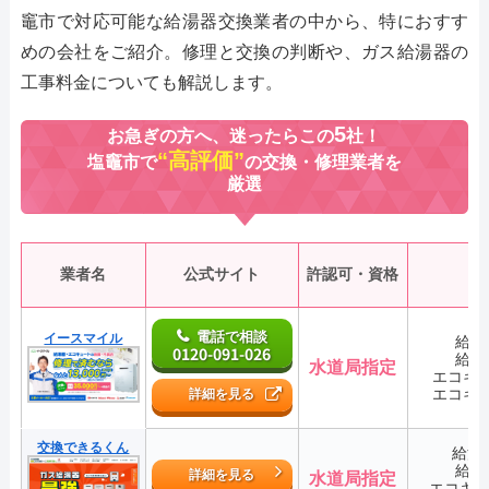
竈市で対応可能な給湯器交換業者の中から、特におすす
めの会社をご紹介。修理と交換の判断や、ガス給湯器の
工事料金についても解説します。
5
お急ぎの方へ、迷ったらこの
社！
“高評価”
塩竈市で
の交換・修理業者を
厳選
業者名
公式サイト
許認可・資格
電話で相談
イースマイル
給湯
0120-091-026
給湯
水道局指定
エコキ
エコキ
詳細を見る
交換できるくん
給湯
給湯
詳細を見る
水道局指定
エコキ