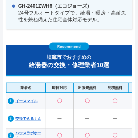
GH-2401ZWH6（エコジョーズ）
24号フルオートタイプで、給湯・暖房・高耐久
性を兼ね備えた住宅全体対応モデル。
塩竈市でおすすめの
給湯器の交換・修理業者10選
業者名
即日対応
出張費無料
見積無料
水
〇
〇
〇
イースマイル
ー
ー
ー
交換できるくん
ハウスラボホー
〇
〇
〇