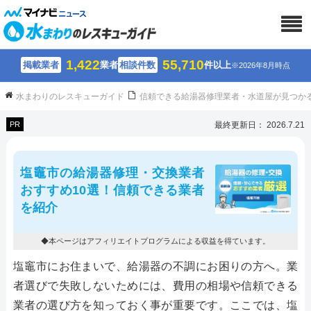
1,422
55,710
掲載業者
業者
相談件数
件以上
※2026年8月時点
水まわりのレスキューガイド
信頼できる給湯器修理業者・水道屋が見つか
PR
最終更新日： 2026.7.21
塩竈市の給湯器修理・交換業者
おすすめ10選！信頼できる業者
を紹介
◆本ページはアフィリエイトプログラムによる収益を得ています。
塩竈市にお住まいで、給湯器の不調にお困りの方へ。業
者選びで失敗しないためには、費用の相場や信頼できる
業者の選び方を知っておく事が重要です。ここでは、塩