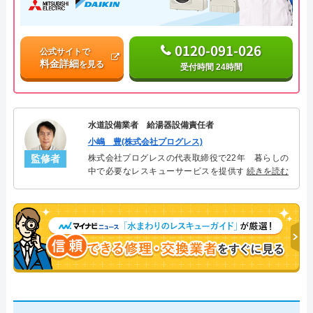
0120-091-026
公式サイトで
料金詳細
を見る
受付時間 24時間
水道設備業者 給湯器設備責任者
小嶋 豊(株式会社プログレス)
監修者
株式会社プログレスの代表取締役で22年 暮らしの
中で必要なレスキューサービスを提供する株式会社
続きを読む
プログレスにて給湯器設備を担当。水回り業務に15
年従事し、累計500件の給湯器関連のトラブルを解
決。多くのお客様に信頼される「給湯器」のスペシ
ャリスト。