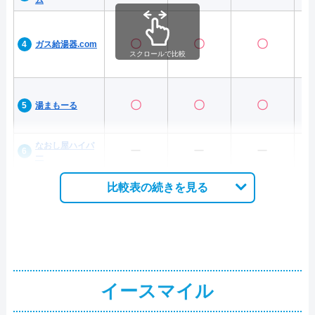
ム
〇
〇
〇
ガス給湯器.com
スクロールで比較
〇
〇
〇
湯まもーる
なおし屋ハイパ
ー
ー
ー
ー
比較表の続きを見る
イースマイル