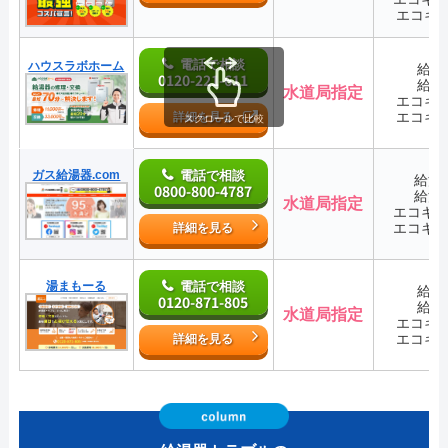
エコキ
電話で相談
ハウスラボホーム
給湯
0120-221-611
給湯
水道局指定
エコキ
エコキ
詳細を見る
スクロールで比較
ガス給湯器.com
電話で相談
給湯
0800-800-4787
給湯
水道局指定
エコキ
エコキ
詳細を見る
湯まもーる
電話で相談
給湯
0120-871-805
給湯
水道局指定
エコキ
エコキ
詳細を見る