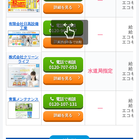
エコキ
エコキ
詳細を見る
有限会社日高設備
電話で相談
給湯
工業
0120-969-577
給湯
―
エコキ
エコキ
詳細を見る
スクロールで比較
株式会社クリーン
ライフ
電話で相談
給湯
0120-707-053
給湯
水道局指定
エコキ
エコキ
詳細を見る
電話で相談
青葉メンテナンス
給湯
0120-107-131
給湯
―
エコキ
エコキ
詳細を見る