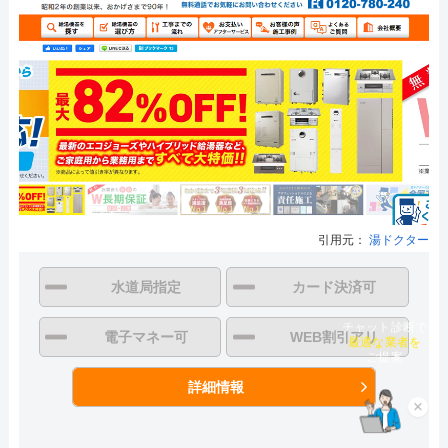
引用元：
湯ドクター
水道局指定
カード決済可
チャット診断で
電子マネー可
WEB割引アリ
最適な業者を
ご提案
詳細情報
×