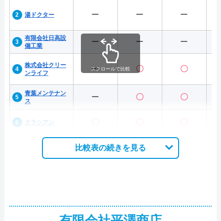
ー
ー
ー
湯ドクター
有限会社日高設
ー
ー
ー
備工業
株式会社クリー
ー
〇
〇
スクロールで比較
ンライフ
青葉メンテナン
ー
〇
〇
ス
〇
〇
〇
クラシアン
比較表の続きを見る
有限会社平澤商店