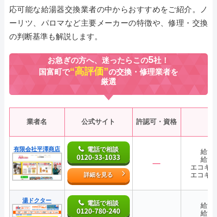
応可能な給湯器交換業者の中からおすすめをご紹介。ノ
ーリツ、パロマなど主要メーカーの特徴や、修理・交換
の判断基準も解説します。
5
お急ぎの方へ、迷ったらこの
社！
“高評価”
国富町で
の交換・修理業者を
厳選
業者名
公式サイト
許認可・資格
有限会社平澤商店
電話で相談
給湯
0120-33-1033
給湯
―
エコキ
エコキ
詳細を見る
湯ドクター
電話で相談
給湯
0120-780-240
給湯
―