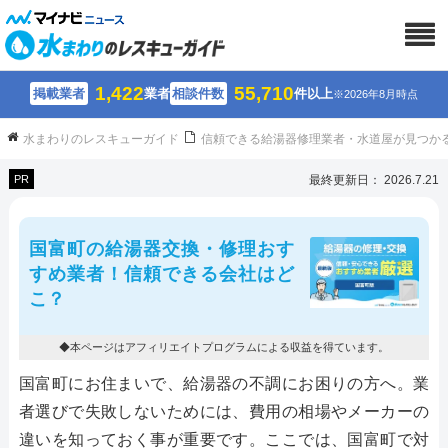
1,422
55,710
掲載業者
業者
相談件数
件以上
※2026年8月時点
水まわりのレスキューガイド
信頼できる給湯器修理業者・水道屋が見つか
PR
最終更新日： 2026.7.21
国富町の給湯器交換・修理おす
すめ業者！信頼できる会社はど
こ？
◆本ページはアフィリエイトプログラムによる収益を得ています。
国富町にお住まいで、給湯器の不調にお困りの方へ。業
者選びで失敗しないためには、費用の相場やメーカーの
違いを知っておく事が重要です。ここでは、国富町で対