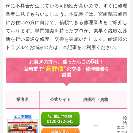
かに不具合が生じている可能性が高いので、すぐに修理
業者に見てもらいましょう。本記事では、宮崎県宮崎市
にお住いの方に向けて、信頼できる修理業者をご紹介し
ております。専門知識を持ったプロが、素早く鋭敏な診
断を行い最適な修理・交換を実施いたします。給湯器の
トラブルでお悩みの方は、本記事をご利用ください。
5
お急ぎの方へ、迷ったらこの
社！
“高評価”
宮崎市で
の交換・修理業者を
厳選
業者名
公式サイト
許認可・資格
電話で相談
エコ突撃隊
給湯
0120-272-545
給湯
―
エコキ
エコキ
詳細を見る