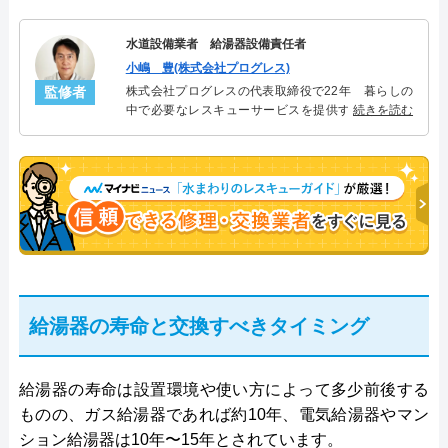
水道設備業者 給湯器設備責任者
小嶋 豊(株式会社プログレス)
監修者
株式会社プログレスの代表取締役で22年 暮らしの
中で必要なレスキューサービスを提供する株式会社
続きを読む
プログレスにて給湯器設備を担当。水回り業務に15
年従事し、累計500件の給湯器関連のトラブルを解
決。多くのお客様に信頼される「給湯器」のスペシ
ャリスト。
給湯器の寿命と交換すべきタイミング
給湯器の寿命は設置環境や使い方によって多少前後する
ものの、ガス給湯器であれば約10年、電気給湯器やマン
ション給湯器は10年〜15年とされています。