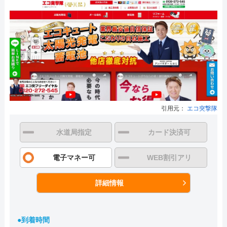
引用元：
エコ突撃隊
水道局指定
カード決済可
電子マネー可
WEB割引アリ
詳細情報
●到着時間