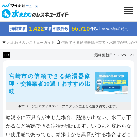
1,422
55,710
掲載業者
業者
相談件数
件以上
※2026年8月時点
水まわりのレスキューガイド
信頼できる給湯器修理業者・水道屋が見つか
PR
最終更新日： 2026.7.21
宮崎市の信頼できる給湯器修
理・交換業者10選！おすすめ比
較
◆本ページはアフィリエイトプログラムによる収益を得ています。
給湯器に不具合が生じた場合、熱湯が出ない、水圧が下
がるなど実感できる症状が現れます。いつもと変わらな
い使用感であっても、給湯器から異音がする場合はどこ