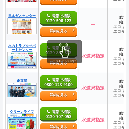
日本ガスセンター
電話で相談
給湯
0120-506-123
給湯
―
エコキ
エコキ
詳細を見る
水のトラブルサポ
電話で相談
給湯
ートセンター
0120-882-333
給湯
水道局指定
エコキ
スクロールで比較
エコキ
詳細を見る
電話で相談
正直屋
給湯
0800-123-9100
給湯
水道局指定
エコキ
エコキ
詳細を見る
クリーンライフ
電話で相談
給湯
0120-707-053
給湯
水道局指定
エコキ
エコキ
詳細を見る