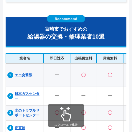
宮崎市でおすすめの
給湯器の交換・修理業者10選
業者名
即日対応
出張費無料
見積無料
水
ー
〇
〇
エコ突撃隊
日本ガスセンタ
ー
ー
ー
ー
水のトラブルサ
〇
〇
〇
ポートセンター
スクロールで比較
ー
〇
〇
正直屋