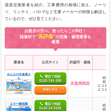
湯器交換業者を紹介。工事費用の相場に加え、ノーリ
ツ、リンナイ、パロマなど主要メーカーの特徴も解説し
ているので、ぜひ見てください。
5
お急ぎの方へ、迷ったらこの
社！
“高評価”
諸塚村で
の交換・修理業者を
厳選
業者名
公式サイト
許認可・資格
みんなの水道屋さ
電話で相談
給湯
ん
0120-742-190
給湯
水道局指定
エコキ
エコキ
詳細を見る
エラー解決隊
電話で相談
給湯
0120-14-9105
給湯
―