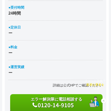
●受付時間
24時間
●定休日
ー
●料金
ー
●運営実績
ー
チャット診断で
詳細は公式HPでご確認ください
最適な業者を
ご提案
エラー解決隊に電話相談する
×
0120-14-9105