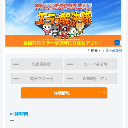
引用元：
エラー解決隊
水道局指定
カード決済可
電子マネー可
WEB割引アリ
詳細情報
●到着時間
ー