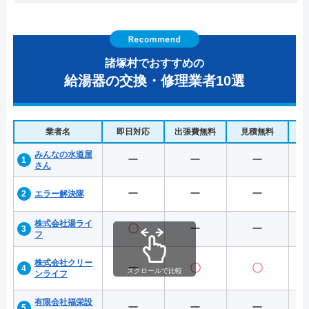
諸塚村でおすすめの
給湯器の交換・修理業者10選
業者名
即日対応
出張費無料
見積無料
水
みんなの水道屋
ー
ー
ー
さん
ー
ー
ー
エラー解決隊
株式会社湯ライ
〇
ー
ー
フ
株式会社クリー
ー
〇
〇
スクロールで比較
ンライフ
有限会社福栄設
ー
ー
ー