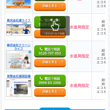
エコキ
エコキ
詳細を見る
電話で相談
株式会社湯ライフ
給湯
0120-070-910
給湯
水道局指定
エコキ
エコキ
詳細を見る
スクロールで比較
株式会社クリーン
ライフ
電話で相談
給湯
0120-707-053
給湯
水道局指定
エコキ
エコキ
詳細を見る
有限会社福栄設備
電話で相談
給湯
0994-63-1006
給湯
水道局指定
エコキ
エコキ
詳細を見る