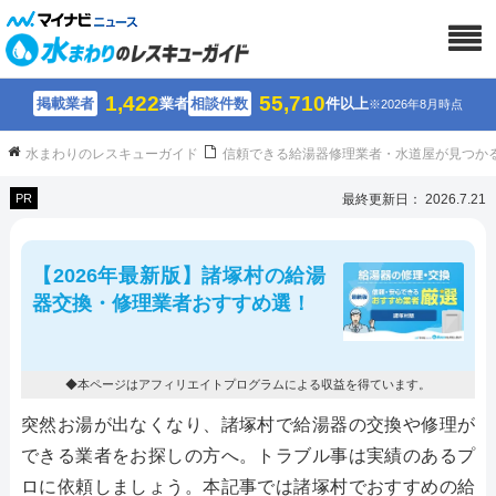
1,422
55,710
掲載業者
業者
相談件数
件以上
※2026年8月時点
水まわりのレスキューガイド
信頼できる給湯器修理業者・水道屋が見つか
PR
最終更新日： 2026.7.21
【2026年最新版】諸塚村の給湯
器交換・修理業者おすすめ選！
◆本ページはアフィリエイトプログラムによる収益を得ています。
突然お湯が出なくなり、諸塚村で給湯器の交換や修理が
できる業者をお探しの方へ。トラブル事は実績のあるプ
ロに依頼しましょう。本記事では諸塚村でおすすめの給