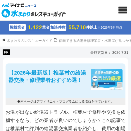
1,422
55,710
掲載業者
業者
相談件数
件以上
※2026年8月時点
水まわりのレスキューガイド
信頼できる給湯器修理業者・水道屋が見つか
PR
最終更新日： 2026.7.21
【2026年最新版】椎葉村の給湯
器交換・修理業者おすすめ選！
◆本ページはアフィリエイトプログラムによる収益を得ています。
お湯が出ない給湯器トラブル。椎葉村で修理や交換を依
頼するなら、どの業者が良いのでしょうか？この記事で
は椎葉村で評判の給湯器交換業者を紹介し、費用の相場