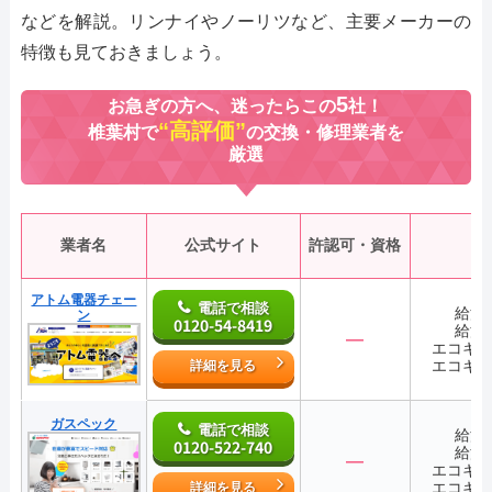
などを解説。リンナイやノーリツなど、主要メーカーの
特徴も見ておきましょう。
5
お急ぎの方へ、迷ったらこの
社！
“高評価”
椎葉村で
の交換・修理業者を
厳選
業者名
公式サイト
許認可・資格
アトム電器チェー
電話で相談
給湯
ン
0120-54-8419
給湯
―
エコキ
エコキ
詳細を見る
ガスペック
電話で相談
給湯
0120-522-740
給湯
―
エコキ
エコキ
詳細を見る