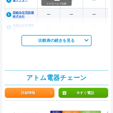
ー
ー
ー
湯ドクター
スクロールで比較
栄総合住宅設備
ー
ー
ー
株式会社
有限会社平澤商
〇
〇
〇
店
比較表の続きを見る
アトム電器チェーン
詳細情報
今すぐ電話