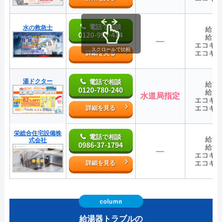
電話で相談
水の救急士
給湯
0120-995-414
給湯
―
エコキ
スクロールで比較
エコキ
詳細を見る
湯ドクター
電話で相談
給湯
0120-780-240
給湯
水道局指定
エコキ
エコキ
詳細を見る
栄総合住宅設備株
電話で相談
給湯
式会社
0986-37-1794
給湯
―
エコキ
エコキ
詳細を見る
給湯器トラブルの