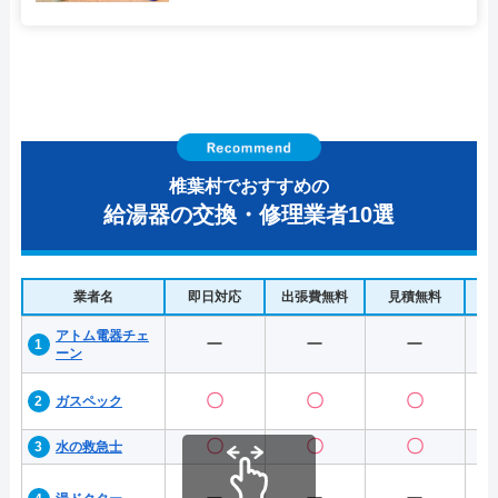
椎葉村でおすすめの
給湯器の交換・修理業者10選
業者名
即日対応
出張費無料
見積無料
水
アトム電器チェ
ー
ー
ー
ーン
〇
〇
〇
ガスペック
〇
〇
〇
水の救急士