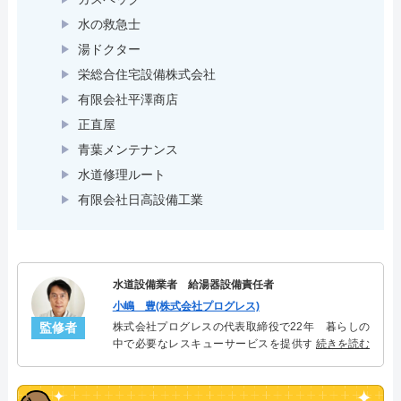
水の救急士
湯ドクター
栄総合住宅設備株式会社
有限会社平澤商店
正直屋
青葉メンテナンス
水道修理ルート
有限会社日高設備工業
水道設備業者 給湯器設備責任者
小嶋 豊(株式会社プログレス)
監修者
株式会社プログレスの代表取締役で22年 暮らしの
中で必要なレスキューサービスを提供する株式会社
続きを読む
プログレスにて給湯器設備を担当。水回り業務に15
年従事し、累計500件の給湯器関連のトラブルを解
決。多くのお客様に信頼される「給湯器」のスペシ