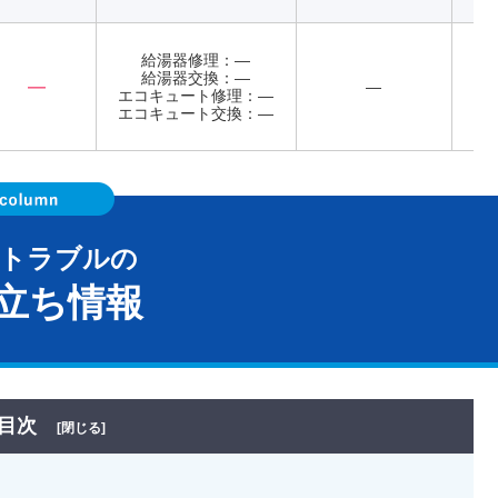
給湯器修理：―
給湯器交換：―
―
―
エコキュート修理：―
エコキュート交換：―
器トラブルの
立ち情報
目次
[閉じる]