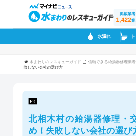
掲載業者
1,422
業
水漏れ
ト
水まわりのレスキューガイド
信頼できる給湯器修理業者
敗しない会社の選び方
PR
北相木村の給湯器修理・
め！失敗しない会社の選び