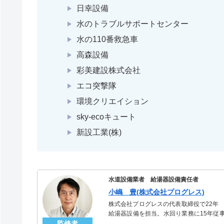
日幸設備
水のトラブルサポートセンター
水の110番救急車
高森設備
彩美建設株式会社
エコ突撃隊
環境クリエイション
sky-ecoキュート
新設工業(株)
水道設備業者 給湯器設備責任者
小嶋 豊(株式会社プログレス)
株式会社プログレスの代表取締役で22年
給湯器設備を担当。水回り業務に15年従
監修者
「給湯器」のスペシャリスト。