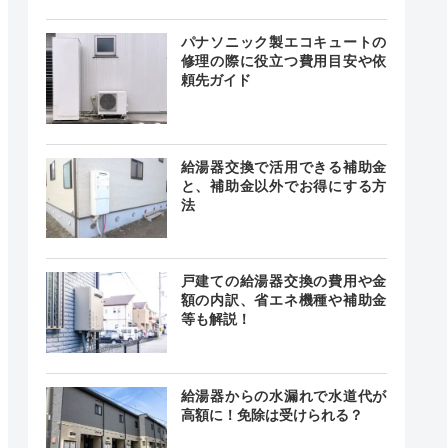
0～17:00
―
土日
パナソニック製エコキュートの
修理の際に役立つ費用目安や依
頼先ガイド
-
―
―
給湯器交換で活用できる補助金
と、補助金以外でお得にする方
法
時間365日
対応
最短20分
戸建ての給湯器交換の費用や金
中無休
額の内訳、省エネ機種や補助金
等も解説！
給湯器からの水漏れで水道代が
24時間
最短30分
高額に！免除は受けられる？
中無休