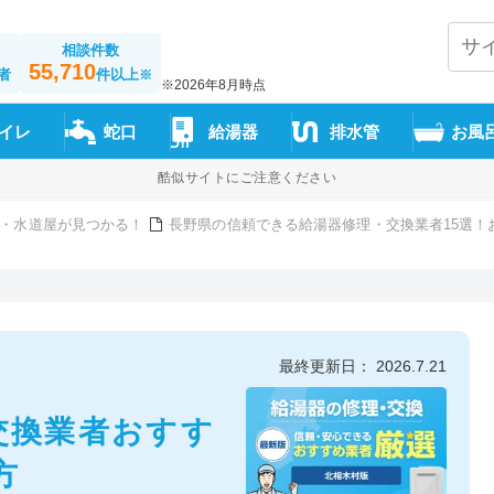
相談件数
55,710
者
件以上
※
※2026年8月時点
イレ
蛇口
給湯器
排水管
お風
酷似サイトにご注意ください
・水道屋が見つかる！
長野県の信頼できる給湯器修理・交換業者15選！
最終更新日： 2026.7.21
交換業者おすす
方