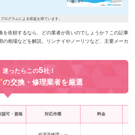
トプログラムによる収益を得ています。
換を依頼するなら、どの業者が良いのでしょうか？この記事
用の相場などを解説。リンナイやノーリツなど、主要メーカ
5
、迷ったらこの
社！
”
の交換・修理業者を
厳選
受
許認可・資格
対応作業
料金
給湯器修理：―